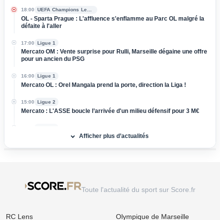
18:00
UEFA Champions League
OL - Sparta Prague : L'affluence s'enflamme au Parc OL malgré la
défaite à l'aller
17:00
Ligue 1
Mercato OM : Vente surprise pour Rulli, Marseille dégaine une offre
pour un ancien du PSG
16:00
Ligue 1
Mercato OL : Orel Mangala prend la porte, direction la Liga !
15:00
Ligue 2
Mercato : L'ASSE boucle l’arrivée d'un milieu défensif pour 3 M€
14:00
Ligue 1
Afficher plus d’actualités
Mercato Rennes : Naples et l'AC Milan foncent sur Breel Embolo !
13:00
Ligue 1
Mercato OM : Un Champion du Monde réclame son transfert à
Marseille !
12:00
Ligue 1
Toute l'actualité du sport sur Score.fr
Mercato OL : Accord trouvé avec une pépite de la Coupe du
Monde, le transfert bloqué !
RC Lens
Olympique de Marseille
11:00
Ligue 1