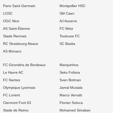
Mercato Rennes : Fulham et Liverpool à l'affût, le SRFC résiste
Paris Saint-Germain
Montpellier HSC
pour Aït Boudlal
LOSC
SM Caen
10:00
Ligue 1
OGC Nice
AJ Auxerre
Mercato PSG : Luis Enrique pousse un crack de 18 ans vers la
sortie !
AS Saint-Étienne
FC Metz
09:00
Ligue 1
Stade Rennais
Toulouse FC
LOSC, Bordeaux : Après son départ des Girondins, Rio Mavuba
prépare son grand retour à Lille !
RC Strasbourg Alsace
SC Bastia
AS Monaco
08:00
Ligue 1
Mercato : Le PSG frappe un grand coup avec Akliouche et
s'attaque au digne successeur de Donnarumma !
FC Girondins de Bordeaux
Marquinhos
06/08
Ligue 1
Le Havre AC
Seko Fofana
Ligue 1 : « Le Brighton français », le projet ambitieux du TFC
enflamme l'After Foot !
FC Nantes
Sven Botman
06/08
Ligue 1
Olympique Lyonnais
Jamal Musiala
Mercato LOSC, OM : Chancel Mbemba s'envole vers l'Arabie
saoudite à Al-Diraiyah
FC Lorient
Marco Verratti
Clermont Foot 63
Florian Sotoca
06/08
Ligue 2
Mercato ASSE : Un 3e géant européen s'attaque à Lucas Stassin,
Stade de Reims
Mohamed Simakan
jackpot en vue pour les Verts ?