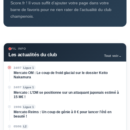
il est plébiscité par les joueurs. Onzième de Ligue 1 avant
d’entamer la deuxième partie de saison, Reims est à onze
points des places européennes, et à quatre points du
premier relégable. Rien n’est fait pour le SDR !
Pour suivre toute l’actualité du Stade de Reims, c’est sur
Score.fr ! Il vous suffit d’ajouter votre page dans votre
barre de favoris pour ne rien rater de l’actualité du club
champenois.
FIL INFO
Les actualités du club
Tout voir
→
24/07
Ligue 1
Mercato OM : Le coup de froid glacial sur le dossier Keito
Nakamura
24/07
Ligue 1
Mercato : L’OM se positionne sur un attaquant japonais estimé à