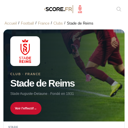
Affic
Accueil
Football
France
Clubs
Stade de Reims
CLUB · FRANCE
Stade de Reims
Stade Auguste-Delaune · Fondé en 1931
Voir l’effectif
→
STADE