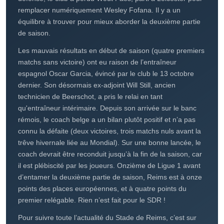
Belgique jusqu’alors. Deux renforts de choix, puisque le
jeune attaquant anglais est le meilleur buteur du club, avec
huit réalisations avant le début de la trêve hivernale liée au
Mondial. Ito, de son côté, a inscrit quatre buts et délivré
une passe décisive en douze rencontres de Ligue 1. En
défense, le club a perdu Wout Faes, parti à Leicester pour
remplacer numériquement Wesley Fofana. Il y a un
équilibre à trouver pour mieux aborder la deuxième partie
de saison.
Les mauvais résultats en début de saison (quatre premiers
matchs sans victoire) ont eu raison de l’entraîneur
espagnol Oscar Garcia, évincé par le club le 13 octobre
dernier. Son désormais ex-adjoint Will Still, ancien
technicien de Beerschot, a pris le relai en tant
qu'entraîneur intérimaire. Depuis son arrivée sur le banc
rémois, le coach belge a un bilan plutôt positif et n’a pas
connu la défaite (deux victoires, trois matchs nuls avant la
trêve hivernale liée au Mondial). Sur une bonne lancée, le
coach devrait être reconduit jusqu’à la fin de la saison, car