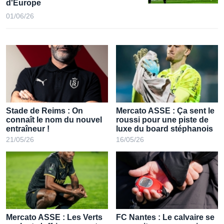
05/06/26
1. Division
Stade Reims : Un gardien français
fait rêver les plus grand clubs
d'Europe
01/06/26
Stade de Reims : On
Mercato ASSE : Ça sent le
connaît le nom du nouvel
roussi pour une piste de
entraîneur !
luxe du board stéphanois
21/05/26
16/05/26