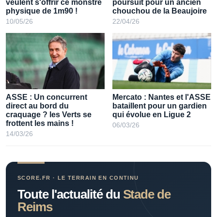
Mercato ASSE : Les Verts
FC Nantes : Le calvaire se
veulent s'offrir ce monstre
poursuit pour un ancien
physique de 1m90 !
chouchou de la Beaujoire
10/05/26
22/04/26
ASSE : Un concurrent
Mercato : Nantes et l'ASSE
direct au bord du
bataillent pour un gardien
craquage ? les Verts se
qui évolue en Ligue 2
frottent les mains !
06/03/26
14/03/26