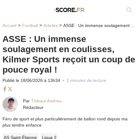
Affic
Accueil
Football
Articles
ASSE : Un immense soulagement en coulisses, Kilmer Sports reçoit un coup de pouce royal !
ASSE : Un immense
soulagement en coulisses,
Kilmer Sports reçoit un coup de
pouce royal !
Publié le 18/06/2026 à 13h34
2 minutes de lecture
Facebook
Twitter
Par
Thibaut Andrieu
Rédacteur
Féru de sport et plus particulièrement de ballon rond depuis ma
plus tendre enfance.
AS Saint-Étienne
Ligue 2