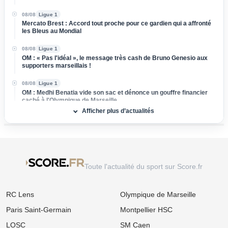
08/08
Ligue 1
Mercato Brest : Accord tout proche pour ce gardien qui a affronté
les Bleus au Mondial
08/08
Ligue 1
OM : « Pas l'idéal », le message très cash de Bruno Genesio aux
supporters marseillais !
08/08
Ligue 1
OM : Medhi Benatia vide son sac et dénonce un gouffre financier
caché à l'Olympique de Marseille
Afficher plus d’actualités
08/08
Ligue 2
Mercato ASSE : Un club de Serie A s'attaque à Lucas Stassin,
grosse vente en vue pour les Verts !
08/08
Ligue 1
Mercato Lens : Un attaquant de Benfica dans le viseur, la Lazio
Toute l'actualité du sport sur Score.fr
prend de vitesse les Sang et Or
08/08
Ligue 1
RC Lens
Olympique de Marseille
Mercato : L'OM passe à l'attaque pour s'offrir une sensation
égyptienne du Mondial !
Paris Saint-Germain
Montpellier HSC
08/08
Ligue 1
LOSC
SM Caen