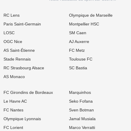
s'enflamme pour les ex-Verts !
08:00
Ligue 1
RC Lens
Olympique de Marseille
Mercato LOSC : Feyenoord repousse les offensives lilloises pour
son prodige néerlandais
Paris Saint-Germain
Montpellier HSC
05/08
Ligue 1
LOSC
SM Caen
Mercato OM : Un géant d'1m97 dans le viseur pour renouveler la
charnière phocéenne
OGC Nice
AJ Auxerre
AS Saint-Étienne
FC Metz
05/08
Ligue 2
ASSE : Un banni vers la sortie, l'opération dégraissage est enfin
Stade Rennais
Toulouse FC
lancée
RC Strasbourg Alsace
SC Bastia
05/08
UEFA Champions League
OL : Grosse inquiétude en prévision du retour contre le Sparta
AS Monaco
Prague
05/08
Ligue 1
FC Girondins de Bordeaux
Marquinhos
Mercato Bordeaux : Après le rachat du club, un défenseur
d'expérience aperçu à l'entraînement !
Le Havre AC
Seko Fofana
FC Nantes
Sven Botman
05/08
Ligue 2
Mercato Nantes : Un renfort international de retour en prêt pour
Olympique Lyonnais
Jamal Musiala
viser la remontée !
FC Lorient
Marco Verratti
05/08
Ligue 1