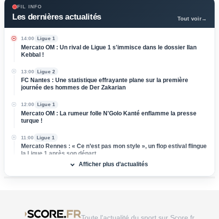
FIL INFO
Les dernières actualités
Tout voir
→
14:00
Ligue 1
Mercato OM : Un rival de Ligue 1 s'immisce dans le dossier Ilan
Kebbal !
13:00
Ligue 2
FC Nantes : Une statistique effrayante plane sur la première
journée des hommes de Der Zakarian
12:00
Ligue 1
Mercato OM : La rumeur folle N'Golo Kanté enflamme la presse
turque !
11:00
Ligue 1
Mercato Rennes : « Ce n’est pas mon style », un flop estival flingue
la Ligue 1 après son départ
Afficher plus d’actualités
10:00
UEFA Champions League
OL : Effectif à retoucher, latéraux ciblés... Le mercato lyonnais
s'embrase avant le retour contre le Sparta Prague
09:00
Ligue 2
Mercato ASSE : Deux départs déjà validés, le coach de Pau
Toute l'actualité du sport sur Score.fr