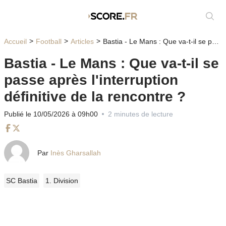
Affic
Accueil
Football
Articles
Bastia - Le Mans : Que va-t-il se passe après l'interruption définitive de la rencontre ?
Bastia - Le Mans : Que va-t-il se
passe après l'interruption
définitive de la rencontre ?
Publié le 10/05/2026 à 09h00
2 minutes de lecture
Facebook
Twitter
Par
Inès Gharsallah
SC Bastia
1. Division