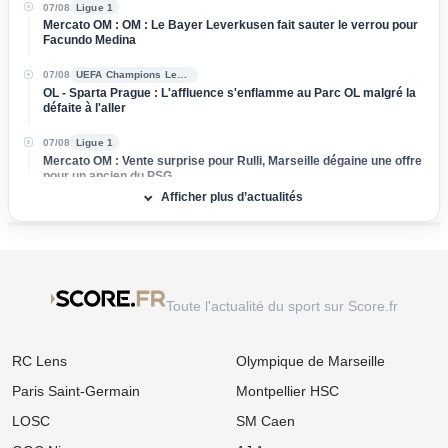
07/08
Ligue 1
Mercato OM : OM : Le Bayer Leverkusen fait sauter le verrou pour
Facundo Medina
07/08
UEFA Champions League
OL - Sparta Prague : L'affluence s'enflamme au Parc OL malgré la
défaite à l'aller
07/08
Ligue 1
Mercato OM : Vente surprise pour Rulli, Marseille dégaine une offre
pour un ancien du PSG
Afficher plus d’actualités
07/08
Ligue 1
Mercato OL : Orel Mangala prend la porte, direction la Liga !
07/08
Ligue 2
Mercato : L'ASSE boucle l’arrivée d'un milieu défensif pour 3 M€
Toute l'actualité du sport sur Score.fr
07/08
Ligue 1
Mercato Rennes : Naples et l'AC Milan foncent sur Breel Embolo !
RC Lens
Olympique de Marseille
07/08
Ligue 1
Mercato OM : Un Champion du Monde réclame son transfert à
Paris Saint-Germain
Montpellier HSC
Marseille !
LOSC
SM Caen
07/08
Ligue 1