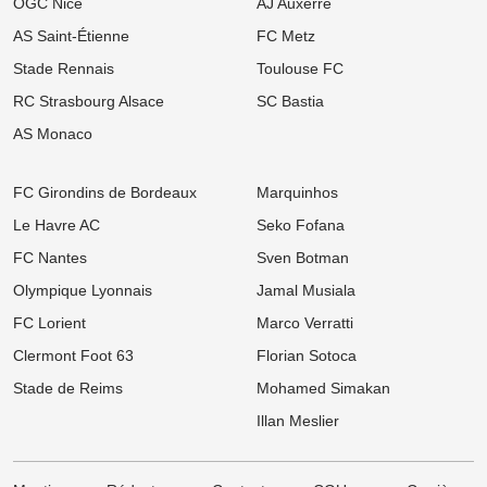
OGC Nice
AJ Auxerre
Mercato OL : Accord trouvé avec une pépite de la Coupe du
Monde, le transfert bloqué !
AS Saint-Étienne
FC Metz
07/08
Ligue 1
Stade Rennais
Toulouse FC
Mercato Rennes : Fulham et Liverpool à l'affût, le SRFC résiste
pour Aït Boudlal
RC Strasbourg Alsace
SC Bastia
AS Monaco
07/08
Ligue 1
Mercato PSG : Luis Enrique pousse un crack de 18 ans vers la
sortie !
FC Girondins de Bordeaux
Marquinhos
07/08
Ligue 1
Le Havre AC
Seko Fofana
LOSC, Bordeaux : Après son départ des Girondins, Rio Mavuba
prépare son grand retour à Lille !
FC Nantes
Sven Botman
07/08
Ligue 1
Olympique Lyonnais
Jamal Musiala
Mercato : Le PSG frappe un grand coup avec Akliouche et
s'attaque au digne successeur de Donnarumma !
FC Lorient
Marco Verratti
Clermont Foot 63
Florian Sotoca
06/08
Ligue 1
Ligue 1 : « Le Brighton français », le projet ambitieux du TFC
Stade de Reims
Mohamed Simakan
enflamme l'After Foot !
Illan Meslier