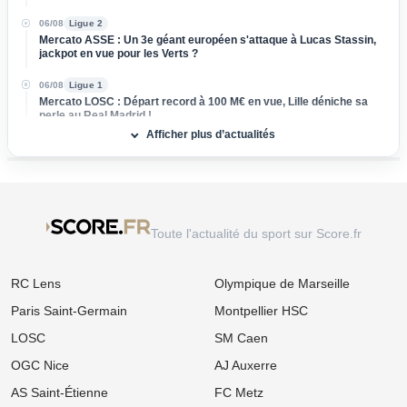
06/08
Ligue 2
Mercato ASSE : Un 3e géant européen s'attaque à Lucas Stassin,
jackpot en vue pour les Verts ?
06/08
Ligue 1
Mercato LOSC : Départ record à 100 M€ en vue, Lille déniche sa
perle au Real Madrid !
Afficher plus d’actualités
06/08
Ligue 1
Mercato Rennes : Poussé vers la sortie, un cadre braque la
direction bretonne
06/08
Ligue 1
Mercato Strasbourg : Douche froide pour une piste d'expérience
Toute l'actualité du sport sur Score.fr
devancée par un club anglais !
06/08
Ligue 1
RC Lens
Olympique de Marseille
Mercato OM : Un rival de Ligue 1 s'immisce dans le dossier Ilan
Kebbal !
Paris Saint-Germain
Montpellier HSC
06/08
Ligue 2
LOSC
SM Caen
FC Nantes : Une statistique effrayante plane sur la première
journée des hommes de Der Zakarian
OGC Nice
AJ Auxerre
AS Saint-Étienne
FC Metz
06/08
Ligue 1