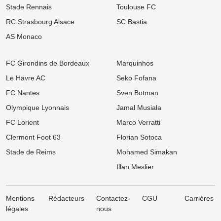
Mercato OM : La rumeur folle N'Golo Kanté enflamme la presse
Stade Rennais
Toulouse FC
turque !
RC Strasbourg Alsace
SC Bastia
06/08
Ligue 1
Mercato Rennes : « Ce n’est pas mon style », un flop estival flingue
AS Monaco
la Ligue 1 après son départ
06/08
UEFA Champions League
FC Girondins de Bordeaux
Marquinhos
OL : Effectif à retoucher, latéraux ciblés... Le mercato lyonnais
s'embrase avant le retour contre le Sparta Prague
Le Havre AC
Seko Fofana
FC Nantes
Sven Botman
06/08
Ligue 2
Mercato ASSE : Deux départs déjà validés, le coach de Pau
Olympique Lyonnais
Jamal Musiala
s'enflamme pour les ex-Verts !
FC Lorient
Marco Verratti
06/08
Ligue 1
Mercato LOSC : Feyenoord repousse les offensives lilloises pour
Clermont Foot 63
Florian Sotoca
son prodige néerlandais
Stade de Reims
Mohamed Simakan
05/08
Ligue 1
Illan Meslier
Mercato OM : Un géant d'1m97 dans le viseur pour renouveler la
charnière phocéenne
Mentions
Rédacteurs
Contactez-
CGU
Carrières
légales
nous