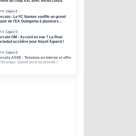
ntent un coup XXL avec Imrân Louza
/08
Ligue 2
rcato : Le FC Nantes souffle un grand
poir de l'EA Guingamp à plusieurs
dors
/08
Ligue 1
rcato OM : Accord en vue ? La Real
ciedad accélère pour Nayef Aguerd !
/08
Ligue 2
rcato ASSE : Tensions en interne et offre
l'étranger, Sainté perd sa priorité !