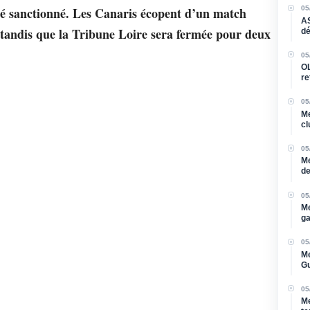
05
té sanctionné. Les Canaris écopent d’un match
AS
, tandis que la Tribune Loire sera fermée pour deux
dé
05
OL
re
05
Me
cl
l'
05
Me
de
05
Me
ga
05
Me
Gu
05
Me