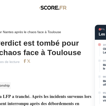
FIL
ur Nantes après le chaos face à Toulouse
Les 
verdict est tombé pour
10
OL
 chaos face à Toulouse
Le
re
09
es de lecture
Facebook
Twitter
Me
le
Ve
08
Me
of
onship
né
05
a LFP a tranché. Après les incidents survenus lors
Me
vi
ement interrompu après des débordements en
p