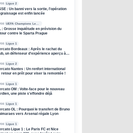
/08
Ligue 2
SE : Un banni vers la sortie, l'opération
graissage est enfin lancée
/08
UEFA Champions League
 : Grosse inquiétude en prévision du
tour contre le Sparta Prague
/08
Ligue 1
rcato Bordeaux : Après le rachat du
ub, un défenseur d'expérience aperçu à
entraînement !
/08
Ligue 2
rcato Nantes : Un renfort international
 retour en prêt pour viser la remontée !
/08
Ligue 1
rcato OM : Volte-face pour le nouveau
rdien, une piste s'effondre déjà
/08
Ligue 1
rcato OL : Pourquoi le transfert de Bruno
imaraes vers Arsenal régale Lyon
/08
Ligue 1
rcato Ligue 1 : Le Paris FC et Nice