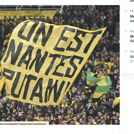
te
05
Me
es
ca
05
Me
So
05
Me
à 