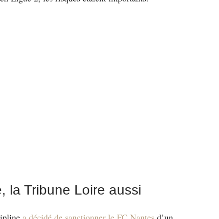
 la Tribune Loire aussi
cipline
a décidé de sanctionner le FC Nantes
d’un