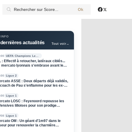
Ok
X
Facebook
 INFO
dernières actualités
Tout voir
→
:00
UEFA Champions League
 : Effectif à retoucher, latéraux ciblés...
 mercato lyonnais s'embrase avant le
tour contre le Sparta Prague
:00
Ligue 2
rcato ASSE : Deux départs déjà validés,
 coach de Pau s'enflamme pour les ex-
rts !
:00
Ligue 1
rcato LOSC : Feyenoord repousse les
fensives lilloises pour son prodige
erlandais
/08
Ligue 1
rcato OM : Un géant d'1m97 dans le
seur pour renouveler la charnière
hocéenne