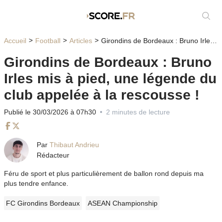
Affic
Accueil
Football
Articles
Girondins de Bordeaux : Bruno Irles mis à pied, une légende du club appelée à la rescousse !
Girondins de Bordeaux : Bruno
Irles mis à pied, une légende du
club appelée à la rescousse !
Publié le 30/03/2026 à 07h30
2 minutes de lecture
Facebook
Twitter
Par
Thibaut Andrieu
Rédacteur
Féru de sport et plus particulièrement de ballon rond depuis ma
plus tendre enfance.
FC Girondins Bordeaux
ASEAN Championship