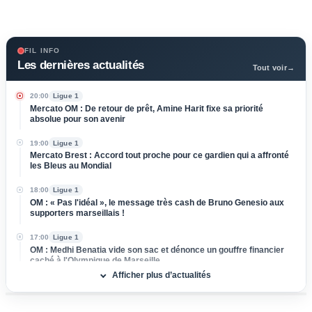
FIL INFO
Les dernières actualités
Tout voir
→
20:00
Ligue 1
Mercato OM : De retour de prêt, Amine Harit fixe sa priorité
absolue pour son avenir
19:00
Ligue 1
Mercato Brest : Accord tout proche pour ce gardien qui a affronté
les Bleus au Mondial
18:00
Ligue 1
OM : « Pas l'idéal », le message très cash de Bruno Genesio aux
supporters marseillais !
17:00
Ligue 1
OM : Medhi Benatia vide son sac et dénonce un gouffre financier
caché à l'Olympique de Marseille
Afficher plus d’actualités
16:00
Ligue 2
Mercato ASSE : Un club de Serie A s'attaque à Lucas Stassin,
grosse vente en vue pour les Verts !