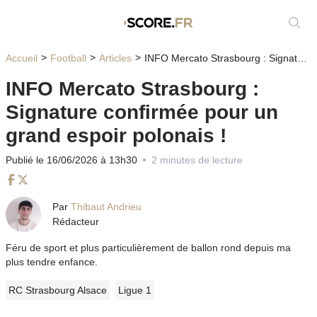
Affic
Accueil
Football
Articles
INFO Mercato Strasbourg : Signature confirmée pour un grand espoir polonais !
INFO Mercato Strasbourg :
Signature confirmée pour un
grand espoir polonais !
Publié le 16/06/2026 à 13h30
2 minutes de lecture
Facebook
Twitter
Par
Thibaut Andrieu
Rédacteur
Féru de sport et plus particulièrement de ballon rond depuis ma
plus tendre enfance.
RC Strasbourg Alsace
Ligue 1