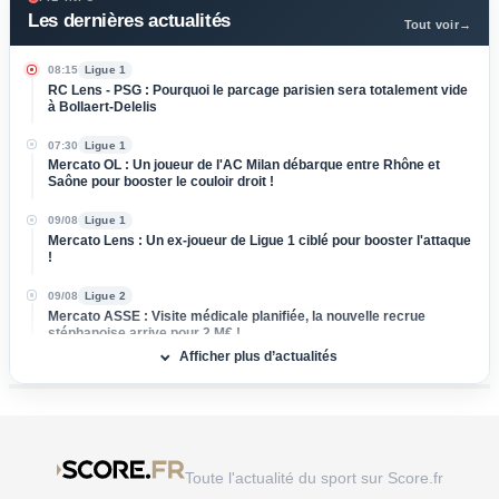
Les dernières actualités
Tout voir
→
08:15
Ligue 1
RC Lens - PSG : Pourquoi le parcage parisien sera totalement vide
à Bollaert-Delelis
07:30
Ligue 1
Mercato OL : Un joueur de l'AC Milan débarque entre Rhône et
Saône pour booster le couloir droit !
09/08
Ligue 1
Mercato Lens : Un ex-joueur de Ligue 1 ciblé pour booster l'attaque
!
09/08
Ligue 2
Mercato ASSE : Visite médicale planifiée, la nouvelle recrue
stéphanoise arrive pour 2 M€ !
Afficher plus d’actualités
09/08
Ligue 2
FC Nantes - Red Star (0-1) : Huis clos, fureur de Der Zakarian...
C'est déjà la crise chez les Canaris
09/08
Ligue 1
Mercato OL : Pourquoi les cadors de Serie A hésitent à poser un
Toute l'actualité du sport sur Score.fr
chèque XXL sur Malick Fofana