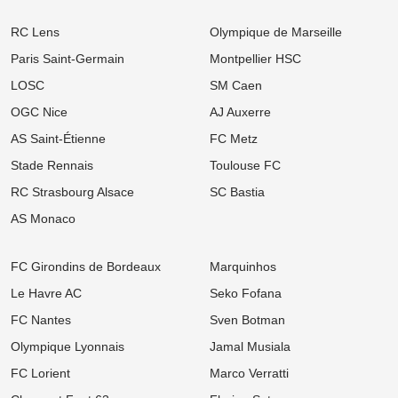
09/08
Ligue 2
RC Lens
Olympique de Marseille
ASSE : « On est attendus », Sohaib Naïr prévient le vestiaire
malgré le succès à Bonal
Paris Saint-Germain
Montpellier HSC
09/08
Ligue 1
LOSC
SM Caen
Mercato OL : Pourquoi la venue de Thomas Meunier a capoté au
dernier moment
OGC Nice
AJ Auxerre
AS Saint-Étienne
FC Metz
09/08
Ligue 1
Mercato OM : Marseille cible un banni de la Juve et un ancien
Stade Rennais
Toulouse FC
regret !
RC Strasbourg Alsace
SC Bastia
09/08
Ligue 1
Mercato OM : Marseille s'attaque à une pépite de Bundesliga
AS Monaco
estimée à 20 M€ !
09/08
Ligue 1
FC Girondins de Bordeaux
Marquinhos
Mercato Rennes : Un ancien crack de Ligue 1 ciblé pour
accompagner le retour de Terrier !
Le Havre AC
Seko Fofana
FC Nantes
Sven Botman
09/08
Ligue 1
Mercato OL : Roman Yaremchuk veut revenir à Lyon mais un gros
Olympique Lyonnais
Jamal Musiala
blocage persiste !
FC Lorient
Marco Verratti
09/08
Ligue 1
Mercato Lens : Ivanovic dit oui au RCL, la Lazio snobée au dernier