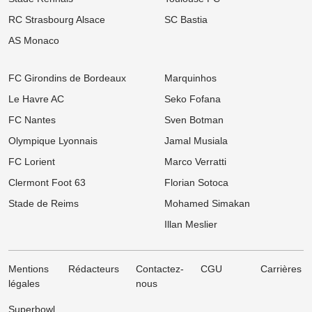
Mercato PSG : Luis Enrique pousse un crack de 18 ans vers la
sortie !
RC Strasbourg Alsace
SC Bastia
AS Monaco
09:00
Ligue 1
LOSC, Bordeaux : Après son départ des Girondins, Rio Mavuba
prépare son grand retour à Lille !
FC Girondins de Bordeaux
Marquinhos
08:00
Ligue 1
Le Havre AC
Seko Fofana
Mercato : Le PSG frappe un grand coup avec Akliouche et
s'attaque au digne successeur de Donnarumma !
FC Nantes
Sven Botman
06/08
Ligue 1
Olympique Lyonnais
Jamal Musiala
Ligue 1 : « Le Brighton français », le projet ambitieux du TFC
enflamme l'After Foot !
FC Lorient
Marco Verratti
Clermont Foot 63
Florian Sotoca
06/08
Ligue 1
Mercato LOSC, OM : Chancel Mbemba s'envole vers l'Arabie
Stade de Reims
Mohamed Simakan
saoudite à Al-Diraiyah
Illan Meslier
Mentions
Rédacteurs
Contactez-
CGU
Carrières
légales
nous
Superbowl