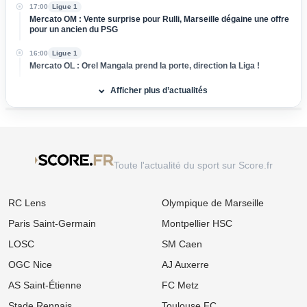
17:00
Ligue 1
Mercato OM : Vente surprise pour Rulli, Marseille dégaine une offre
pour un ancien du PSG
16:00
Ligue 1
Mercato OL : Orel Mangala prend la porte, direction la Liga !
Afficher plus d’actualités
15:00
Ligue 2
Mercato : L'ASSE boucle l’arrivée d'un milieu défensif pour 3 M€
14:00
Ligue 1
Mercato Rennes : Naples et l'AC Milan foncent sur Breel Embolo !
13:00
Ligue 1
Toute l'actualité du sport sur Score.fr
Mercato OM : Un Champion du Monde réclame son transfert à
Marseille !
RC Lens
Olympique de Marseille
12:00
Ligue 1
Mercato OL : Accord trouvé avec une pépite de la Coupe du
Paris Saint-Germain
Montpellier HSC
Monde, le transfert bloqué !
LOSC
SM Caen
11:00
Ligue 1
OGC Nice
AJ Auxerre
Mercato Rennes : Fulham et Liverpool à l'affût, le SRFC résiste
pour Aït Boudlal
AS Saint-Étienne
FC Metz
10:00
Ligue 1
Stade Rennais
Toulouse FC