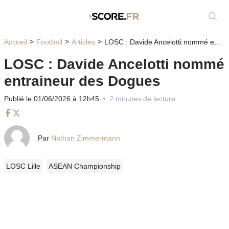
Affic
Accueil
Football
Articles
LOSC : Davide Ancelotti nommé entraineur des Dogues
LOSC : Davide Ancelotti nommé
entraineur des Dogues
Publié le 01/06/2026 à 12h45
2 minutes de lecture
Facebook
Twitter
Par
Nathan Zimmermann
LOSC Lille
ASEAN Championship