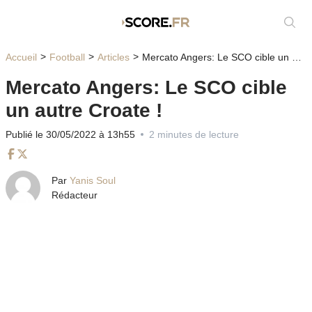
Affic
Accueil
Football
Articles
Mercato Angers: Le SCO cible un autre Croate !
Mercato Angers: Le SCO cible
un autre Croate !
Publié le 30/05/2022 à 13h55
2 minutes de lecture
Facebook
Twitter
Par
Yanis Soul
Rédacteur