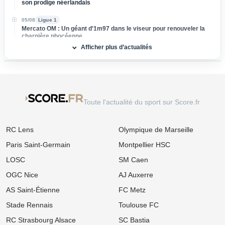
son prodige néerlandais
05/08
Ligue 1
Mercato OM : Un géant d'1m97 dans le viseur pour renouveler la
charnière phocéenne
Afficher plus d’actualités
05/08
Ligue 2
ASSE : Un banni vers la sortie, l'opération dégraissage est enfin
lancée
05/08
UEFA Champions League
OL : Grosse inquiétude en prévision du retour contre le Sparta
Toute l'actualité du sport sur Score.fr
Prague
05/08
Ligue 1
RC Lens
Olympique de Marseille
Mercato Bordeaux : Après le rachat du club, un défenseur
d'expérience aperçu à l'entraînement !
Paris Saint-Germain
Montpellier HSC
05/08
Ligue 2
LOSC
SM Caen
Mercato Nantes : Un renfort international de retour en prêt pour
viser la remontée !
OGC Nice
AJ Auxerre
AS Saint-Étienne
FC Metz
05/08
Ligue 1
Mercato OM : Volte-face pour le nouveau gardien, une piste
Stade Rennais
Toulouse FC
s'effondre déjà
RC Strasbourg Alsace
SC Bastia
05/08
Ligue 1