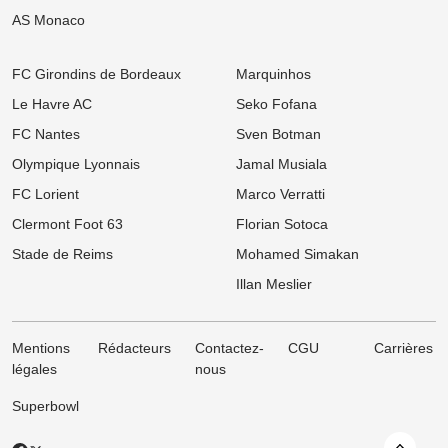
Mercato OL : Pourquoi le transfert de Bruno Guimaraes vers
AS Monaco
Arsenal régale Lyon
05/08
Ligue 1
FC Girondins de Bordeaux
Marquinhos
Mercato Ligue 1 : Le Paris FC et Nice tentent un coup XXL avec
Imrân Louza
Le Havre AC
Seko Fofana
FC Nantes
Sven Botman
05/08
Ligue 2
Mercato : Le FC Nantes souffle un grand espoir de l'EA Guingamp
Olympique Lyonnais
Jamal Musiala
à plusieurs cadors
FC Lorient
Marco Verratti
05/08
Ligue 1
Mercato OM : Accord en vue ? La Real Sociedad accélère pour
Clermont Foot 63
Florian Sotoca
Nayef Aguerd !
Stade de Reims
Mohamed Simakan
05/08
Ligue 2
Illan Meslier
Mercato ASSE : Tensions en interne et offre à l'étranger, Sainté
perd sa priorité !
Mentions
Rédacteurs
Contactez-
CGU
Carrières
légales
nous
Superbowl