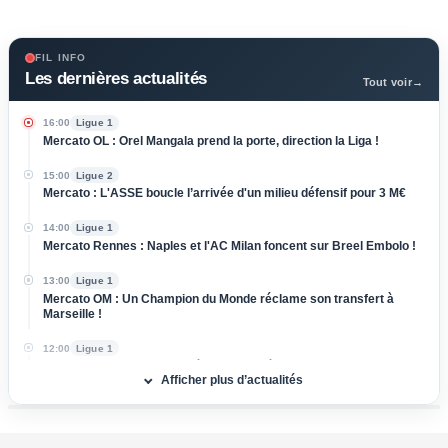
FIL INFO
Les dernières actualités
Tout voir
→
16:00
Ligue 1
Mercato OL : Orel Mangala prend la porte, direction la Liga !
15:00
Ligue 2
Mercato : L'ASSE boucle l’arrivée d'un milieu défensif pour 3 M€
14:00
Ligue 1
Mercato Rennes : Naples et l'AC Milan foncent sur Breel Embolo !
13:00
Ligue 1
Mercato OM : Un Champion du Monde réclame son transfert à
Marseille !
12:00
Ligue 1
Mercato OL : Accord trouvé avec une pépite de la Coupe du
Afficher plus d’actualités
Monde, le transfert bloqué !
11:00
Ligue 1
Mercato Rennes : Fulham et Liverpool à l'affût, le SRFC résiste