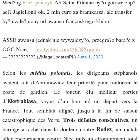
Wed?ug
@sz_janczyk
AS Saint-Étienne by?o gotowe zap?
aci? Jagiellonii ok. 2 mln euro za bramkarza, ale transfer
by? uzale?niony od awansu francuskiego klubu.
ASSE awansu jednak nie wywalczy?o, przegra?o bara?e z
OGC Nice,…
pic.twitter.com/AkJSXqraph
— ??????????? (@JagaUpdatesPL)
June 1, 2026
Selon les
médias polonais
, les dirigeants stéphanois
avaient fait d’Abramowicz leur priorité pour renforcer le
poste de gardien. Le joueur, élu meilleur portier
Ekstraklasa
d’
, voyait d’un bon œil un départ vers la
France. Tout semblait aligné, jusqu’à la fin de saison
Trois défaites consécutives
catastrophique des Verts.
, un
Rodez
barrage arraché dans la douleur contre
, un match
aller encourageant contre Nice puis un effondrement total