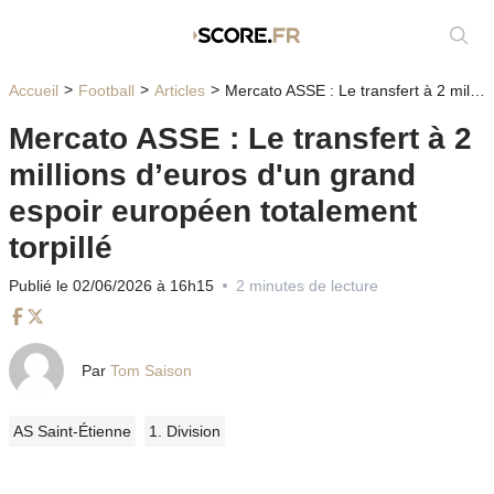
Affic
Accueil
Football
Articles
Mercato ASSE : Le transfert à 2 millions d’euros d'un grand espoir européen totalement torpillé
Mercato ASSE : Le transfert à 2
millions d’euros d'un grand
espoir européen totalement
torpillé
Publié le 02/06/2026 à 16h15
2 minutes de lecture
Facebook
Twitter
Par
Tom Saison
AS Saint-Étienne
1. Division