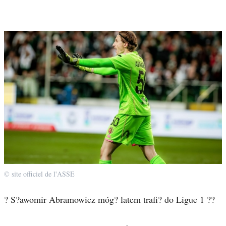
© site officiel de l'ASSE
? S?awomir Abramowicz móg? latem trafi? do Ligue 1 ??