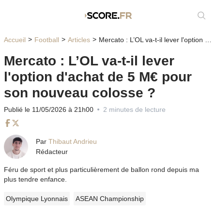
Affic
Accueil
Football
Articles
Mercato : L’OL va-t-il lever l'option d'achat de 5 M€ pour son nouveau colosse ?
Mercato : L’OL va-t-il lever
l'option d'achat de 5 M€ pour
son nouveau colosse ?
Publié le 11/05/2026 à 21h00
2 minutes de lecture
Facebook
Twitter
Par
Thibaut Andrieu
Rédacteur
Féru de sport et plus particulièrement de ballon rond depuis ma
plus tendre enfance.
Olympique Lyonnais
ASEAN Championship