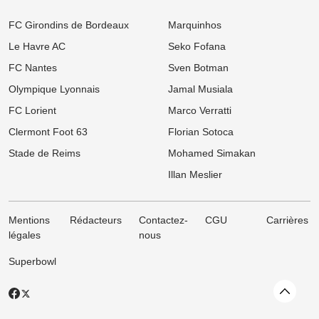
sortie !
FC Girondins de Bordeaux
Marquinhos
07/08
Ligue 1
Le Havre AC
Seko Fofana
LOSC, Bordeaux : Après son départ des Girondins, Rio Mavuba
prépare son grand retour à Lille !
FC Nantes
Sven Botman
07/08
Ligue 1
Olympique Lyonnais
Jamal Musiala
Mercato : Le PSG frappe un grand coup avec Akliouche et
s'attaque au digne successeur de Donnarumma !
FC Lorient
Marco Verratti
Clermont Foot 63
Florian Sotoca
06/08
Ligue 1
Ligue 1 : « Le Brighton français », le projet ambitieux du TFC
Stade de Reims
Mohamed Simakan
enflamme l'After Foot !
Illan Meslier
Mentions
Rédacteurs
Contactez-
CGU
Carrières
légales
nous
Superbowl
Revenir
X
Facebook