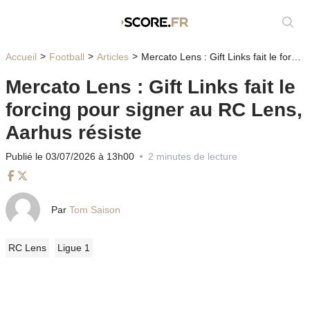
Affic
Accueil
Football
Articles
Mercato Lens : Gift Links fait le forcing pour signer au RC Lens, Aarhus résiste
Mercato Lens : Gift Links fait le
forcing pour signer au RC Lens,
Aarhus résiste
Publié le 03/07/2026 à 13h00
2 minutes de lecture
Facebook
Twitter
Par
Tom Saison
RC Lens
Ligue 1