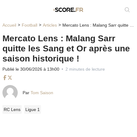
Affic
Accueil
Football
Articles
Mercato Lens : Malang Sarr quitte les Sang et Or après une saison historique !
Mercato Lens : Malang Sarr
quitte les Sang et Or après une
saison historique !
Publié le 30/06/2026 à 13h00
2 minutes de lecture
Facebook
Twitter
Par
Tom Saison
RC Lens
Ligue 1