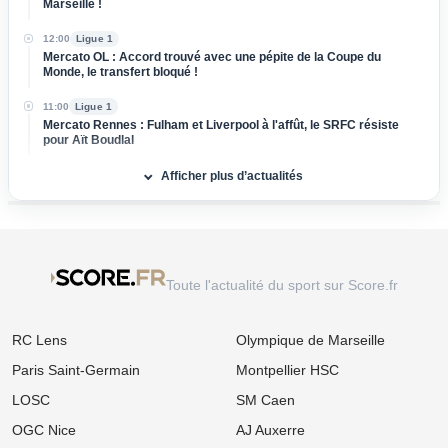
Marseille !
12:00
Ligue 1
Mercato OL : Accord trouvé avec une pépite de la Coupe du
Monde, le transfert bloqué !
11:00
Ligue 1
Mercato Rennes : Fulham et Liverpool à l'affût, le SRFC résiste
pour Aït Boudlal
Afficher plus d’actualités
10:00
Ligue 1
Mercato PSG : Luis Enrique pousse un crack de 18 ans vers la
sortie !
09:00
Ligue 1
LOSC, Bordeaux : Après son départ des Girondins, Rio Mavuba
prépare son grand retour à Lille !
Toute l'actualité du sport sur Score.fr
08:00
Ligue 1
Mercato : Le PSG frappe un grand coup avec Akliouche et
RC Lens
Olympique de Marseille
s'attaque au digne successeur de Donnarumma !
Paris Saint-Germain
Montpellier HSC
06/08
Ligue 1
Ligue 1 : « Le Brighton français », le projet ambitieux du TFC
LOSC
SM Caen
enflamme l'After Foot !
OGC Nice
AJ Auxerre
06/08
Ligue 1