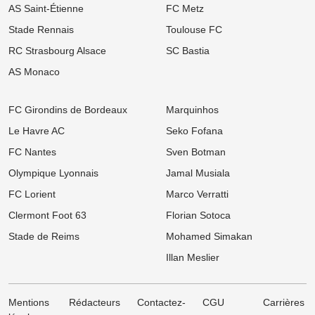
AS Saint-Étienne
FC Metz
Mercato LOSC, OM : Chancel Mbemba s'envole vers l'Arabie
saoudite à Al-Diraiyah
Stade Rennais
Toulouse FC
06/08
Ligue 2
RC Strasbourg Alsace
SC Bastia
Mercato ASSE : Un 3e géant européen s'attaque à Lucas Stassin,
jackpot en vue pour les Verts ?
AS Monaco
06/08
Ligue 1
Mercato LOSC : Départ record à 100 M€ en vue, Lille déniche sa
FC Girondins de Bordeaux
Marquinhos
perle au Real Madrid !
Le Havre AC
Seko Fofana
06/08
Ligue 1
FC Nantes
Sven Botman
Mercato Rennes : Poussé vers la sortie, un cadre braque la
direction bretonne
Olympique Lyonnais
Jamal Musiala
06/08
Ligue 1
FC Lorient
Marco Verratti
Mercato Strasbourg : Douche froide pour une piste d'expérience
devancée par un club anglais !
Clermont Foot 63
Florian Sotoca
Stade de Reims
Mohamed Simakan
06/08
Ligue 1
Mercato OM : Un rival de Ligue 1 s'immisce dans le dossier Ilan
Illan Meslier
Kebbal !
Mentions
Rédacteurs
Contactez-
CGU
Carrières