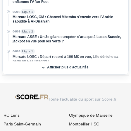
enflamme l'After Foot !
06/08
Ligue 1
Mercato LOSC, OM : Chancel Mbemba s'envole vers l'Arabie
saoudite à Al-Diraiyah
06/08
Ligue 2
Mercato ASSE : Un 3e géant européen s'attaque à Lucas Stassin,
jackpot en vue pour les Verts ?
06/08
Ligue 1
Mercato LOSC : Départ record à 100 M€ en vue, Lille déniche sa
perle au Real Madrid !
Afficher plus d’actualités
06/08
Ligue 1
Mercato Rennes : Poussé vers la sortie, un cadre braque la
direction bretonne
06/08
Ligue 1
Mercato Strasbourg : Douche froide pour une piste d'expérience
Toute l'actualité du sport sur Score.fr
devancée par un club anglais !
06/08
Ligue 1
RC Lens
Olympique de Marseille
Mercato OM : Un rival de Ligue 1 s'immisce dans le dossier Ilan
Kebbal !
Paris Saint-Germain
Montpellier HSC
06/08
Ligue 2