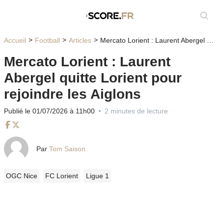
Affic
Accueil
Football
Articles
Mercato Lorient : Laurent Abergel quitte Lorient pour rejoindre les Aiglons
Mercato Lorient : Laurent
Abergel quitte Lorient pour
rejoindre les Aiglons
Publié le 01/07/2026 à 11h00
2 minutes de lecture
Facebook
Twitter
Par
Tom Saison
OGC Nice
FC Lorient
Ligue 1