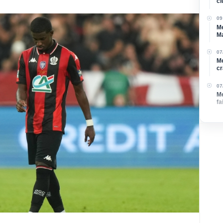
cl
09
Me
Ma
07
Me
cr
07
Me
fa