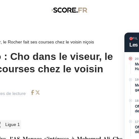
FIL
le Rocher fait ses courses chez le voisin niçois
Les 
: Cho dans le viseur, le
20
Me
courses chez le voisin
Ha
av
19
Me
ga
es de lecture
Facebook
Twitter
18
OM
de
ma
17
Ligue 1
OM
dé
l'
sive, l'AS Monaco s'intéresse à Mohamed-Ali Cho,