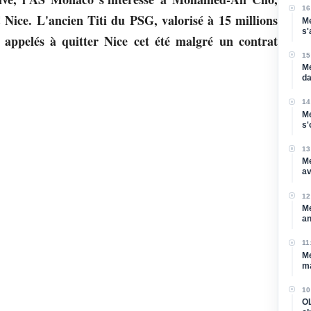
16
 Nice. L'ancien Titi du PSG, valorisé à 15 millions
Me
s'
s appelés à quitter Nice cet été malgré un contrat
vu
15
Me
da
Sa
14
Me
s'
Mo
13
Me
av
dé
12
Me
an
et
11
Me
ma
Ma
10
OL