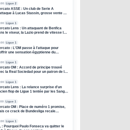
:00
Ligue 2
rcato ASSE : Un club de Serie A
attaque à Lucas Stassin, grosse vente en
e pour les Verts !
:00
Ligue 1
rcato Lens : Un attaquant de Benfica
ns le viseur, la Lazio prend de vitesse les
ng et Or
:00
Ligue 1
rcato : L'OM passe à l'attaque pour
offrir une sensation égyptienne du
ndial !
:00
Ligue 1
rcato OM : Accord de principe trouvé
ec la Real Sociedad pour un patron de la
fense
:00
Ligue 1
rcato Lens : La relance surprise d'un
cien flop de Ligue 1 tentée par les Sang
 Or
:00
Ligue 1
rcato OM : Place de numéro 1 promise,
is ce crack de Bundesliga recale
rseille
:00
Ligue 1
 : Pourquoi Paulo Fonseca va quitter le