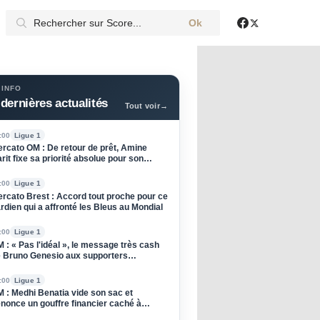
Ok
X
Facebook
 INFO
dernières actualités
Tout voir
→
:00
Ligue 1
rcato OM : De retour de prêt, Amine
rit fixe sa priorité absolue pour son
enir
:00
Ligue 1
rcato Brest : Accord tout proche pour ce
rdien qui a affronté les Bleus au Mondial
:00
Ligue 1
 : « Pas l'idéal », le message très cash
 Bruno Genesio aux supporters
rseillais !
:00
Ligue 1
 : Medhi Benatia vide son sac et
nonce un gouffre financier caché à
Olympique de Marseille