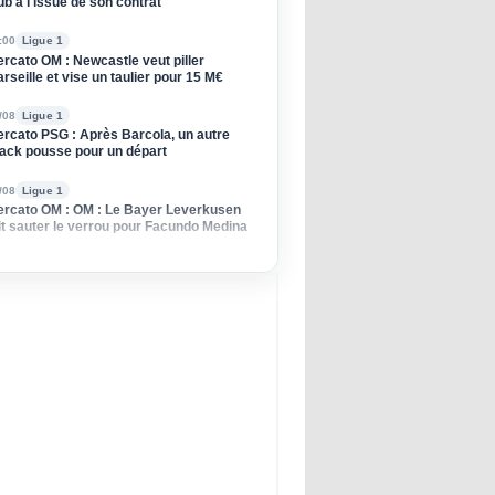
ub à l'issue de son contrat
:00
Ligue 1
rcato OM : Newcastle veut piller
rseille et vise un taulier pour 15 M€
/08
Ligue 1
rcato PSG : Après Barcola, un autre
ack pousse pour un départ
/08
Ligue 1
rcato OM : OM : Le Bayer Leverkusen
it sauter le verrou pour Facundo Medina