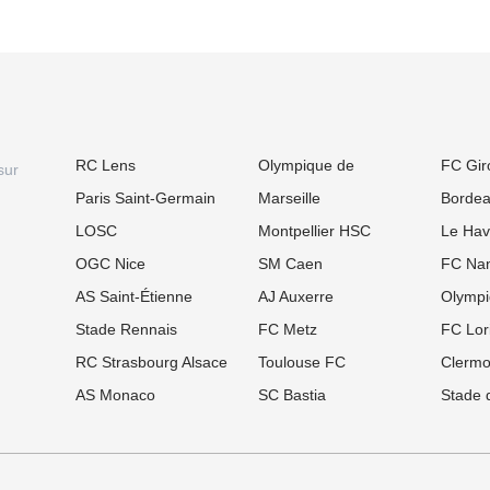
RC Lens
Olympique de
FC Gir
sur
Paris Saint-Germain
Marseille
Borde
LOSC
Montpellier HSC
Le Hav
OGC Nice
SM Caen
FC Nan
AS Saint-Étienne
AJ Auxerre
Olympi
Stade Rennais
FC Metz
FC Lor
RC Strasbourg Alsace
Toulouse FC
Clermo
AS Monaco
SC Bastia
Stade 