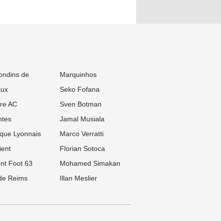
ondins de
Marquinhos
aux
Seko Fofana
re AC
Sven Botman
tes
Jamal Musiala
que Lyonnais
Marco Verratti
ient
Florian Sotoca
nt Foot 63
Mohamed Simakan
de Reims
Illan Meslier