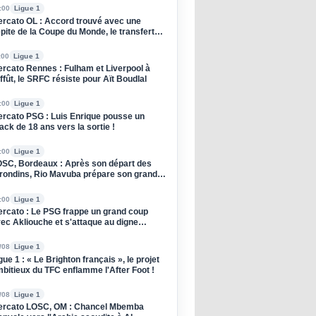
:00
Ligue 1
rcato OL : Accord trouvé avec une
pite de la Coupe du Monde, le transfert
oqué !
:00
Ligue 1
rcato Rennes : Fulham et Liverpool à
affût, le SRFC résiste pour Aït Boudlal
:00
Ligue 1
rcato PSG : Luis Enrique pousse un
ack de 18 ans vers la sortie !
:00
Ligue 1
SC, Bordeaux : Après son départ des
rondins, Rio Mavuba prépare son grand
tour à Lille !
:00
Ligue 1
rcato : Le PSG frappe un grand coup
ec Akliouche et s'attaque au digne
ccesseur de Donnarumma !
/08
Ligue 1
gue 1 : « Le Brighton français », le projet
bitieux du TFC enflamme l'After Foot !
/08
Ligue 1
rcato LOSC, OM : Chancel Mbemba