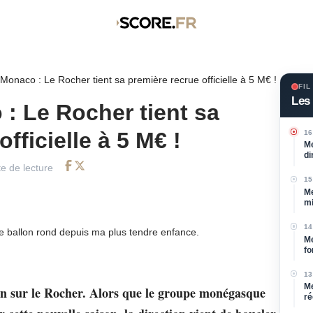
Monaco : Le Rocher tient sa première recrue officielle à 5 M€ !
FIL
Les 
: Le Rocher tient sa
fficielle à 5 M€ !
16
Me
di
e de lecture
Facebook
Twitter
15
Me
mi
14
de ballon rond depuis ma plus tendre enfance.
Me
fo
13
Me
fin sur le Rocher. Alors que le groupe monégasque
ré