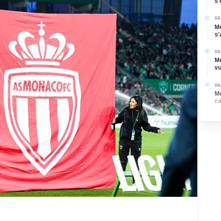
s'
Di
06
Me
s'
po
06
Me
vu
06
Me
ca