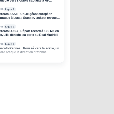
envole vers l'Arabie saoudite à Al-
raiyah
/08
Ligue 2
rcato ASSE : Un 3e géant européen
attaque à Lucas Stassin, jackpot en vue
ur les Verts ?
/08
Ligue 1
rcato LOSC : Départ record à 100 M€ en
e, Lille déniche sa perle au Real Madrid !
/08
Ligue 1
rcato Rennes : Poussé vers la sortie, un
dre braque la direction bretonne