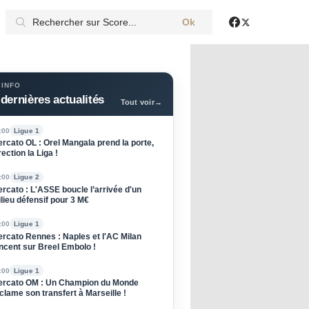
Ok
X
Facebook
 INFO
dernières actualités
Tout voir
→
:00
Ligue 1
rcato OL : Orel Mangala prend la porte,
rection la Liga !
:00
Ligue 2
rcato : L'ASSE boucle l’arrivée d'un
lieu défensif pour 3 M€
:00
Ligue 1
rcato Rennes : Naples et l'AC Milan
ncent sur Breel Embolo !
:00
Ligue 1
rcato OM : Un Champion du Monde
clame son transfert à Marseille !