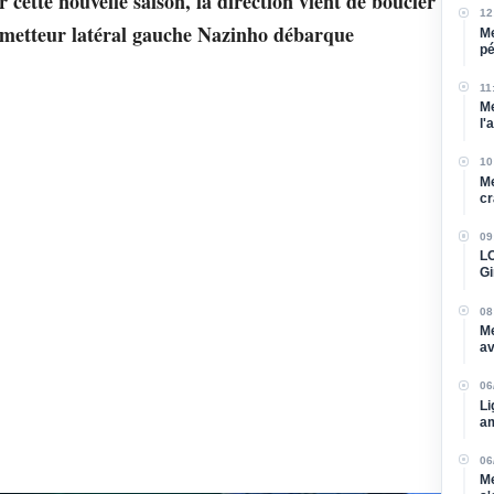
 cette nouvelle saison, la direction vient de boucler
12
rometteur latéral gauche Nazinho débarque
Me
pé
bl
11
Me
l'
10
Me
cr
09
LO
Gi
re
08
Me
av
su
06
Li
am
06
Me