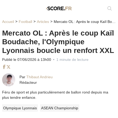
Affic
Accueil
Football
Articles
Mercato OL : Après le coup Kaïl Boudache, l'Olympique Lyonnais boucle un renfort XXL
Mercato OL : Après le coup Kaïl
Boudache, l'Olympique
Lyonnais boucle un renfort XXL
Publié le 07/06/2026 à 13h00
1 minute de lecture
Facebook
Twitter
Par
Thibaut Andrieu
Rédacteur
Féru de sport et plus particulièrement de ballon rond depuis ma
plus tendre enfance.
Olympique Lyonnais
ASEAN Championship