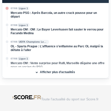
07/08
Ligue 1
Mercato PSG : Après Barcola, un autre crack pousse pour un
départ
07/08
Ligue 1
Mercato OM : OM : Le Bayer Leverkusen fait sauter le verrou pour
Facundo Medina
07/08
UEFA Champions League
OL - Sparta Prague : L'affluence s'enflamme au Parc OL malgré la
défaite à l'aller
07/08
Ligue 1
Mercato OM : Vente surprise pour Rulli, Marseille dégaine une offre
pour un ancien du PSG
Afficher plus d’actualités
07/08
Ligue 1
Mercato OL : Orel Mangala prend la porte, direction la Liga !
07/08
Ligue 2
Mercato : L'ASSE boucle l’arrivée d'un milieu défensif pour 3 M€
Toute l'actualité du sport sur Score.fr
07/08
Ligue 1
Mercato Rennes : Naples et l'AC Milan foncent sur Breel Embolo !