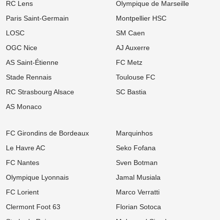
RC Lens
Olympique de Marseille
07/08
Ligue 1
Mercato OM : Un Champion du Monde réclame son transfert à
Paris Saint-Germain
Montpellier HSC
Marseille !
LOSC
SM Caen
07/08
Ligue 1
OGC Nice
AJ Auxerre
Mercato OL : Accord trouvé avec une pépite de la Coupe du
Monde, le transfert bloqué !
AS Saint-Étienne
FC Metz
07/08
Ligue 1
Stade Rennais
Toulouse FC
Mercato Rennes : Fulham et Liverpool à l'affût, le SRFC résiste
pour Aït Boudlal
RC Strasbourg Alsace
SC Bastia
AS Monaco
07/08
Ligue 1
Mercato PSG : Luis Enrique pousse un crack de 18 ans vers la
sortie !
FC Girondins de Bordeaux
Marquinhos
07/08
Ligue 1
Le Havre AC
Seko Fofana
LOSC, Bordeaux : Après son départ des Girondins, Rio Mavuba
prépare son grand retour à Lille !
FC Nantes
Sven Botman
07/08
Ligue 1
Olympique Lyonnais
Jamal Musiala
Mercato : Le PSG frappe un grand coup avec Akliouche et
s'attaque au digne successeur de Donnarumma !
FC Lorient
Marco Verratti
Clermont Foot 63
Florian Sotoca
06/08
Ligue 1
Ligue 1 : « Le Brighton français », le projet ambitieux du TFC