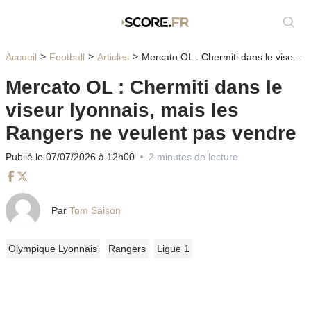
Affic
Accueil
Football
Articles
Mercato OL : Chermiti dans le viseur lyonnais, mais les Rangers ne veulent pas vendre
Mercato OL : Chermiti dans le
viseur lyonnais, mais les
Rangers ne veulent pas vendre
Publié le 07/07/2026 à 12h00
2 minutes de lecture
Facebook
Twitter
Par
Tom Saison
Olympique Lyonnais
Rangers
Ligue 1