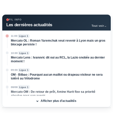
FIL INFO
Les dernières actualités
Tout voir
→
11:00
Ligue 1
Mercato OL : Roman Yaremchuk veut revenir à Lyon mais un gros
blocage persiste !
10:00
Ligue 1
Mercato Lens : Ivanovic dit oui au RCL, la Lazio snobée au dernier
moment !
09:00
Ligue 1
OM - Bilbao : Pourquoi aucun maillot ou drapeau visiteur ne sera
toléré au Vélodrome
08/08
Ligue 1
Mercato OM : De retour de prêt, Amine Harit fixe sa priorité
absolue pour son avenir
Afficher plus d’actualités
08/08
Ligue 1
Mercato Brest : Accord tout proche pour ce gardien qui a affronté
les Bleus au Mondial