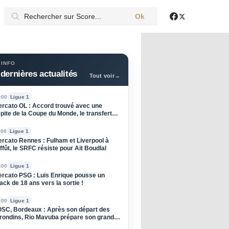
Ok
X
Facebook
 INFO
dernières actualités
Tout voir
→
:00
Ligue 1
rcato OL : Accord trouvé avec une
pite de la Coupe du Monde, le transfert
oqué !
:00
Ligue 1
rcato Rennes : Fulham et Liverpool à
affût, le SRFC résiste pour Aït Boudlal
:00
Ligue 1
rcato PSG : Luis Enrique pousse un
ack de 18 ans vers la sortie !
:00
Ligue 1
SC, Bordeaux : Après son départ des
rondins, Rio Mavuba prépare son grand
tour à Lille !