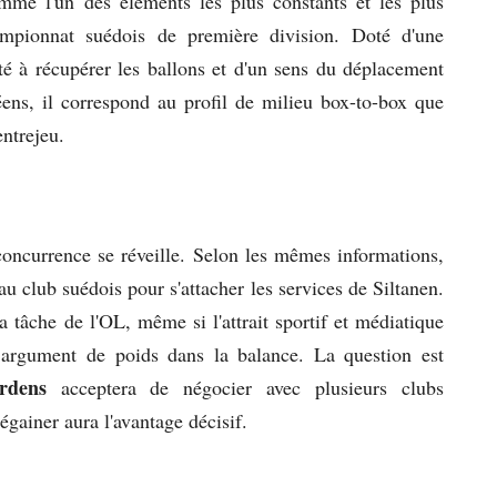
omme l'un des éléments les plus constants et les plus
ampionnat suédois de première division. Doté d'une
té à récupérer les ballons et d'un sens du déplacement
éens, il correspond au profil de milieu box-to-box que
entrejeu.
concurrence se réveille. Selon les mêmes informations,
u club suédois pour s'attacher les services de Siltanen.
tâche de l'OL, même si l'attrait sportif et médiatique
argument de poids dans la balance. La question est
årdens
acceptera de négocier avec plusieurs clubs
gainer aura l'avantage décisif.