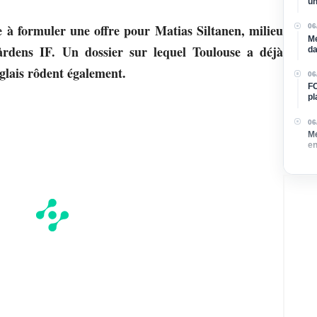
un
cl
 à formuler une offre pour Matias Siltanen, milieu
06
Me
årdens IF. Un dossier sur lequel Toulouse a déjà
da
glais rôdent également.
06
FC
pl
de
06
Me
en