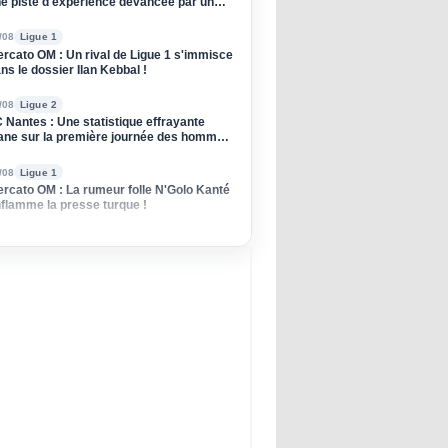
e piste d'expérience devancée par un
ub anglais !
/08
Ligue 1
rcato OM : Un rival de Ligue 1 s'immisce
ns le dossier Ilan Kebbal !
/08
Ligue 2
 Nantes : Une statistique effrayante
ane sur la première journée des hommes
 Der Zakarian
/08
Ligue 1
rcato OM : La rumeur folle N'Golo Kanté
flamme la presse turque !