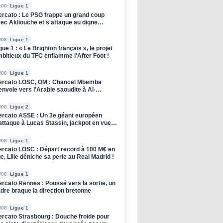
:00
Ligue 1
rcato : Le PSG frappe un grand coup
ec Akliouche et s'attaque au digne
ccesseur de Donnarumma !
/08
Ligue 1
gue 1 : « Le Brighton français », le projet
bitieux du TFC enflamme l'After Foot !
/08
Ligue 1
rcato LOSC, OM : Chancel Mbemba
envole vers l'Arabie saoudite à Al-
raiyah
/08
Ligue 2
rcato ASSE : Un 3e géant européen
attaque à Lucas Stassin, jackpot en vue
ur les Verts ?
/08
Ligue 1
rcato LOSC : Départ record à 100 M€ en
e, Lille déniche sa perle au Real Madrid !
/08
Ligue 1
rcato Rennes : Poussé vers la sortie, un
dre braque la direction bretonne
/08
Ligue 1
rcato Strasbourg : Douche froide pour