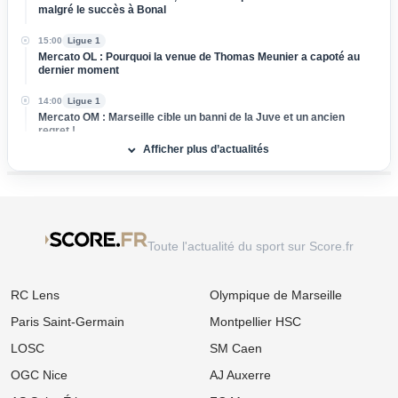
malgré le succès à Bonal
15:00
Ligue 1
Mercato OL : Pourquoi la venue de Thomas Meunier a capoté au
dernier moment
14:00
Ligue 1
Mercato OM : Marseille cible un banni de la Juve et un ancien
regret !
Afficher plus d’actualités
13:00
Ligue 1
Mercato OM : Marseille s'attaque à une pépite de Bundesliga
estimée à 20 M€ !
12:00
Ligue 1
Mercato Rennes : Un ancien crack de Ligue 1 ciblé pour
Toute l'actualité du sport sur Score.fr
accompagner le retour de Terrier !
11:00
Ligue 1
RC Lens
Olympique de Marseille
Mercato OL : Roman Yaremchuk veut revenir à Lyon mais un gros
blocage persiste !
Paris Saint-Germain
Montpellier HSC
10:00
Ligue 1
LOSC
SM Caen
Mercato Lens : Ivanovic dit oui au RCL, la Lazio snobée au dernier
moment !
OGC Nice
AJ Auxerre