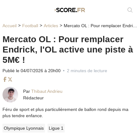
Affic
Accueil
Football
Articles
Mercato OL : Pour remplacer Endrick, l'OL active une piste à 5M€ !
Mercato OL : Pour remplacer
Endrick, l'OL active une piste à
5M€ !
Publié le 04/07/2026 à 20h00
2 minutes de lecture
Facebook
Twitter
Par
Thibaut Andrieu
Rédacteur
Féru de sport et plus particulièrement de ballon rond depuis ma
plus tendre enfance.
Olympique Lyonnais
Ligue 1