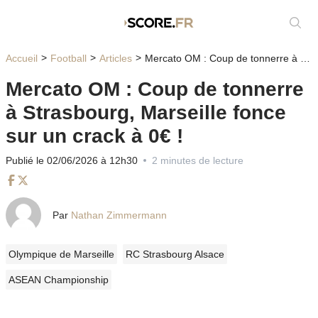
Affic
Accueil
Football
Articles
Mercato OM : Coup de tonnerre à Strasbourg, Marseille fonce sur un crack à 0€ !
Mercato OM : Coup de tonnerre
à Strasbourg, Marseille fonce
sur un crack à 0€ !
Publié le 02/06/2026 à 12h30
2 minutes de lecture
Facebook
Twitter
Par
Nathan Zimmermann
Olympique de Marseille
RC Strasbourg Alsace
ASEAN Championship