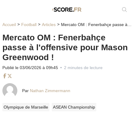
Affic
Accueil
Football
Articles
Mercato OM : Fenerbahçe passe à l'offensive pour Mason Greenwood !
Mercato OM : Fenerbahçe
passe à l'offensive pour Mason
Greenwood !
Publié le 03/06/2026 à 09h45
2 minutes de lecture
Facebook
Twitter
Par
Nathan Zimmermann
Olympique de Marseille
ASEAN Championship