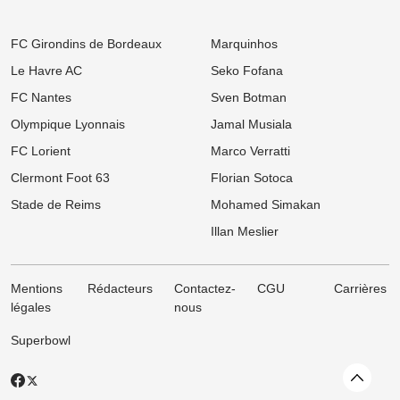
contrat
09:00
Ligue 1
FC Girondins de Bordeaux
Marquinhos
Mercato OM : Newcastle veut piller Marseille et vise un taulier pour
15 M€
Le Havre AC
Seko Fofana
FC Nantes
Sven Botman
07/08
Ligue 1
Mercato PSG : Après Barcola, un autre crack pousse pour un
Olympique Lyonnais
Jamal Musiala
départ
FC Lorient
Marco Verratti
07/08
Ligue 1
Mercato OM : OM : Le Bayer Leverkusen fait sauter le verrou pour
Clermont Foot 63
Florian Sotoca
Facundo Medina
Stade de Reims
Mohamed Simakan
07/08
UEFA Champions League
Illan Meslier
OL - Sparta Prague : L'affluence s'enflamme au Parc OL malgré la
défaite à l'aller
Mentions
Rédacteurs
Contactez-
CGU
Carrières
légales
nous
Superbowl
Revenir
X
Facebook