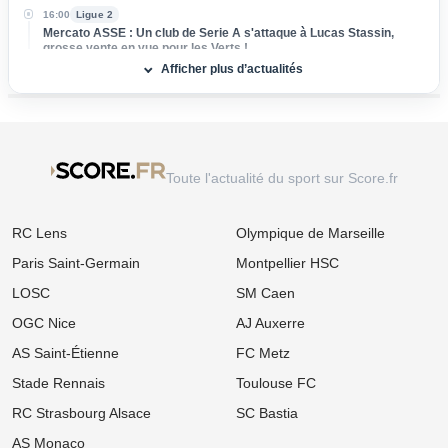
16:00
Ligue 2
Mercato ASSE : Un club de Serie A s'attaque à Lucas Stassin,
grosse vente en vue pour les Verts !
Afficher plus d’actualités
15:00
Ligue 1
Mercato Lens : Un attaquant de Benfica dans le viseur, la Lazio
prend de vitesse les Sang et Or
14:00
Ligue 1
Mercato : L'OM passe à l'attaque pour s'offrir une sensation
Toute l'actualité du sport sur Score.fr
égyptienne du Mondial !
13:00
Ligue 1
RC Lens
Olympique de Marseille
Mercato OM : Accord de principe trouvé avec la Real Sociedad
pour un patron de la défense
Paris Saint-Germain
Montpellier HSC
12:00
Ligue 1
LOSC
SM Caen
Mercato Lens : La relance surprise d'un ancien flop de Ligue 1
tentée par les Sang et Or
OGC Nice
AJ Auxerre
AS Saint-Étienne
FC Metz
11:00
Ligue 1
Mercato OM : Place de numéro 1 promise, mais ce crack de
Stade Rennais
Toulouse FC
Bundesliga recale Marseille
RC Strasbourg Alsace
SC Bastia
10:00
Ligue 1
OL : Pourquoi Paulo Fonseca va quitter le club à l'issue de son
AS Monaco