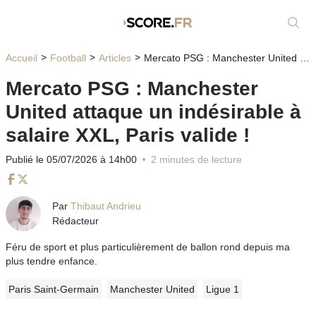
Affic
Accueil
Football
Articles
Mercato PSG : Manchester United attaque un indésirable à salaire XXL, Paris valide !
Mercato PSG : Manchester
United attaque un indésirable à
salaire XXL, Paris valide !
Publié le 05/07/2026 à 14h00
2 minutes de lecture
Facebook
Twitter
Par
Thibaut Andrieu
Rédacteur
Féru de sport et plus particulièrement de ballon rond depuis ma
plus tendre enfance.
Paris Saint-Germain
Manchester United
Ligue 1