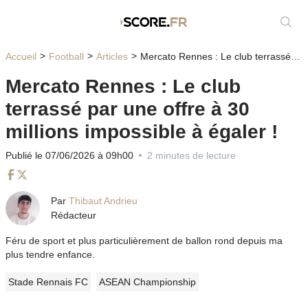
Affic
Accueil
Football
Articles
Mercato Rennes : Le club terrassé par une offre à 30 millions impossible à égaler !
Mercato Rennes : Le club
terrassé par une offre à 30
millions impossible à égaler !
Publié le 07/06/2026 à 09h00
2 minutes de lecture
Facebook
Twitter
Par
Thibaut Andrieu
Rédacteur
Féru de sport et plus particulièrement de ballon rond depuis ma
plus tendre enfance.
Stade Rennais FC
ASEAN Championship