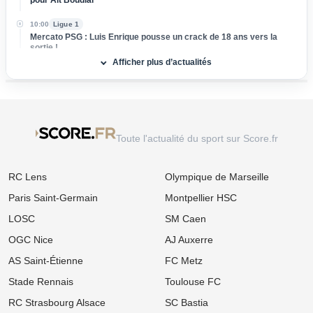
10:00
Ligue 1
Mercato PSG : Luis Enrique pousse un crack de 18 ans vers la
sortie !
Afficher plus d’actualités
09:00
Ligue 1
LOSC, Bordeaux : Après son départ des Girondins, Rio Mavuba
prépare son grand retour à Lille !
08:00
Ligue 1
Mercato : Le PSG frappe un grand coup avec Akliouche et
Toute l'actualité du sport sur Score.fr
s'attaque au digne successeur de Donnarumma !
06/08
Ligue 1
RC Lens
Olympique de Marseille
Ligue 1 : « Le Brighton français », le projet ambitieux du TFC
enflamme l'After Foot !
Paris Saint-Germain
Montpellier HSC
06/08
Ligue 1
LOSC
SM Caen
Mercato LOSC, OM : Chancel Mbemba s'envole vers l'Arabie
saoudite à Al-Diraiyah
OGC Nice
AJ Auxerre
AS Saint-Étienne
FC Metz
06/08
Ligue 2
Mercato ASSE : Un 3e géant européen s'attaque à Lucas Stassin,
Stade Rennais
Toulouse FC
jackpot en vue pour les Verts ?
RC Strasbourg Alsace
SC Bastia
06/08
Ligue 1