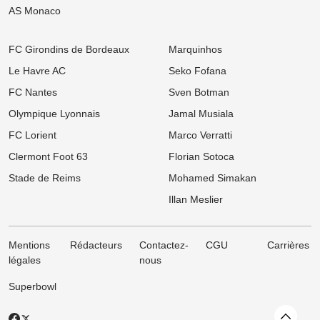
Mercato LOSC : Départ record à 100 M€ en vue, Lille déniche sa
AS Monaco
perle au Real Madrid !
06/08
Ligue 1
FC Girondins de Bordeaux
Marquinhos
Mercato Rennes : Poussé vers la sortie, un cadre braque la
direction bretonne
Le Havre AC
Seko Fofana
FC Nantes
Sven Botman
06/08
Ligue 1
Mercato Strasbourg : Douche froide pour une piste d'expérience
Olympique Lyonnais
Jamal Musiala
devancée par un club anglais !
FC Lorient
Marco Verratti
06/08
Ligue 1
Mercato OM : Un rival de Ligue 1 s'immisce dans le dossier Ilan
Clermont Foot 63
Florian Sotoca
Kebbal !
Stade de Reims
Mohamed Simakan
06/08
Ligue 2
Illan Meslier
FC Nantes : Une statistique effrayante plane sur la première
journée des hommes de Der Zakarian
Mentions
Rédacteurs
Contactez-
CGU
Carrières
légales
nous
Superbowl