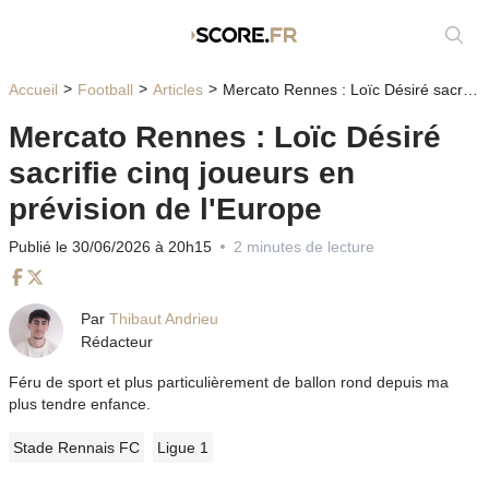
Affic
Accueil
Football
Articles
Mercato Rennes : Loïc Désiré sacrifie cinq joueurs en prévision de l'Europe
Mercato Rennes : Loïc Désiré
sacrifie cinq joueurs en
prévision de l'Europe
Publié le 30/06/2026 à 20h15
2 minutes de lecture
Facebook
Twitter
Par
Thibaut Andrieu
Rédacteur
Féru de sport et plus particulièrement de ballon rond depuis ma
plus tendre enfance.
Stade Rennais FC
Ligue 1