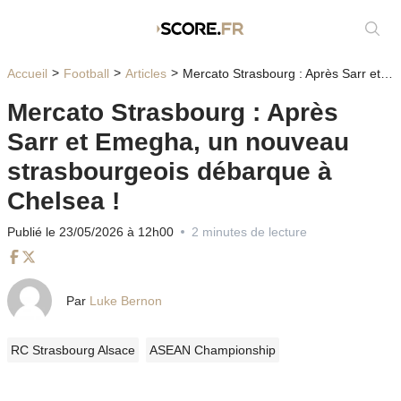
Affic
Accueil
Football
Articles
Mercato Strasbourg : Après Sarr et Emegha, un nouveau strasbourgeois débarque à Chelsea !
Mercato Strasbourg : Après
Sarr et Emegha, un nouveau
strasbourgeois débarque à
Chelsea !
Publié le 23/05/2026 à 12h00
2 minutes de lecture
Facebook
Twitter
Par
Luke Bernon
RC Strasbourg Alsace
ASEAN Championship