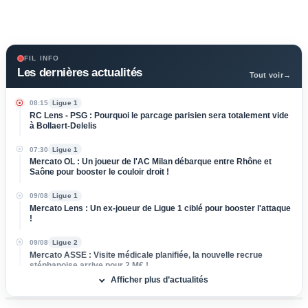
FIL INFO
Les dernières actualités
Tout voir
→
08:15
Ligue 1
RC Lens - PSG : Pourquoi le parcage parisien sera totalement vide
à Bollaert-Delelis
07:30
Ligue 1
Mercato OL : Un joueur de l'AC Milan débarque entre Rhône et
Saône pour booster le couloir droit !
09/08
Ligue 1
Mercato Lens : Un ex-joueur de Ligue 1 ciblé pour booster l'attaque
!
09/08
Ligue 2
Mercato ASSE : Visite médicale planifiée, la nouvelle recrue
stéphanoise arrive pour 2 M€ !
Afficher plus d’actualités
09/08
Ligue 2
FC Nantes - Red Star (0-1) : Huis clos, fureur de Der Zakarian...