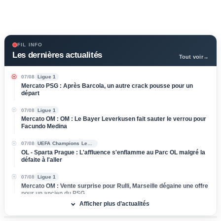
FIL INFO
Les dernières actualités
Tout voir
→
07/08
Ligue 1
Mercato PSG : Après Barcola, un autre crack pousse pour un
départ
07/08
Ligue 1
Mercato OM : OM : Le Bayer Leverkusen fait sauter le verrou pour
Facundo Medina
07/08
UEFA Champions League
OL - Sparta Prague : L'affluence s'enflamme au Parc OL malgré la
défaite à l'aller
07/08
Ligue 1
Mercato OM : Vente surprise pour Rulli, Marseille dégaine une offre
pour un ancien du PSG
Afficher plus d’actualités
07/08
Ligue 1
Mercato OL : Orel Mangala prend la porte, direction la Liga !