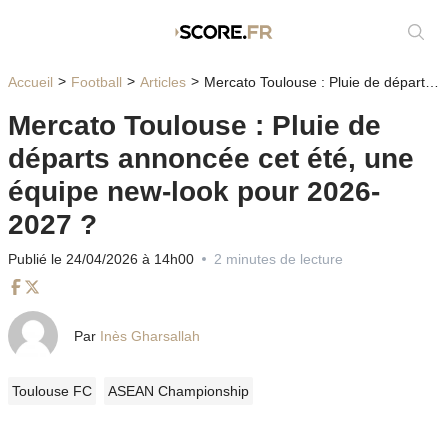
Affic
Accueil
Football
Articles
Mercato Toulouse : Pluie de départs annoncée cet été, une équipe new-look pour 2026-2027 ?
Mercato Toulouse : Pluie de
départs annoncée cet été, une
équipe new-look pour 2026-
2027 ?
Publié le 24/04/2026 à 14h00
2 minutes de lecture
Facebook
Twitter
Par
Inès Gharsallah
Toulouse FC
ASEAN Championship