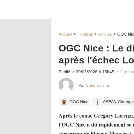
Accueil
Football
Articles
OGC Nice
OGC Nice : Le di
après l'échec Lo
Publié le 30/05/2026 à 15h45
2 minut
Par
Luke Bernon
OGC Nice
ASEAN Champio
Après le couac Grégory Lorenzi,
l'OGC Nice a dû rapidement se re
succession de Florian Maurice s