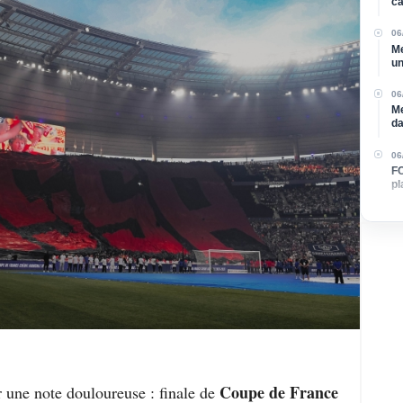
ca
06
Me
un
cl
06
Me
da
06
FC
pl
de
Coupe de France
r une note douloureuse : finale de