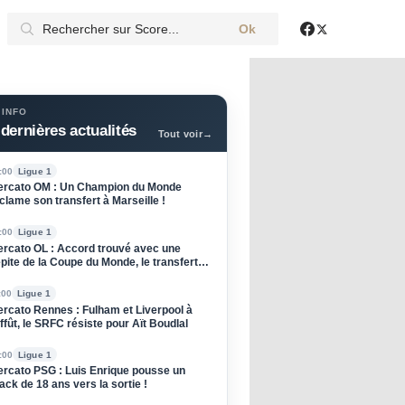
Ok
X
Facebook
 INFO
dernières actualités
Tout voir
→
:00
Ligue 1
rcato OM : Un Champion du Monde
clame son transfert à Marseille !
:00
Ligue 1
rcato OL : Accord trouvé avec une
pite de la Coupe du Monde, le transfert
oqué !
:00
Ligue 1
rcato Rennes : Fulham et Liverpool à
affût, le SRFC résiste pour Aït Boudlal
:00
Ligue 1
rcato PSG : Luis Enrique pousse un
ack de 18 ans vers la sortie !