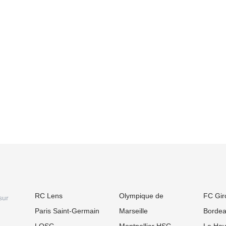
RC Lens
Olympique de
FC Gir
sur
Paris Saint-Germain
Marseille
Borde
LOSC
Montpellier HSC
Le Hav