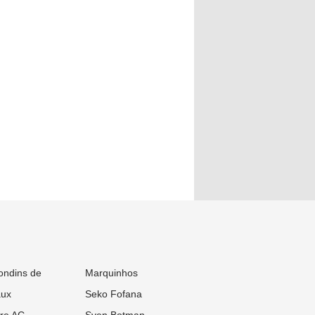
ondins de
Marquinhos
aux
Seko Fofana
re AC
Sven Botman