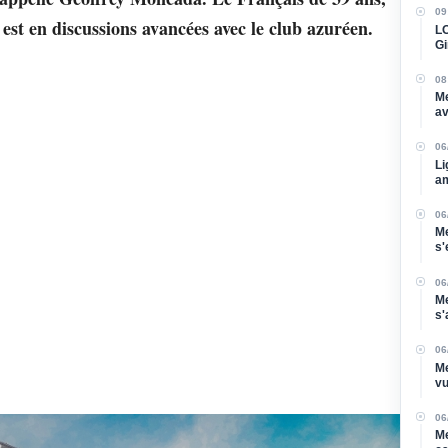
09
 est en discussions avancées avec le club azuréen.
LO
Gi
re
08
Me
av
su
06
Li
am
06
Me
s'
Di
06
Me
s'
po
06
Me
vu
06
Me