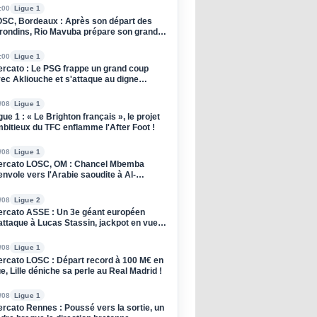
:00
Ligue 1
SC, Bordeaux : Après son départ des
rondins, Rio Mavuba prépare son grand
tour à Lille !
:00
Ligue 1
rcato : Le PSG frappe un grand coup
ec Akliouche et s'attaque au digne
ccesseur de Donnarumma !
/08
Ligue 1
gue 1 : « Le Brighton français », le projet
bitieux du TFC enflamme l'After Foot !
/08
Ligue 1
rcato LOSC, OM : Chancel Mbemba
envole vers l'Arabie saoudite à Al-
raiyah
/08
Ligue 2
rcato ASSE : Un 3e géant européen
attaque à Lucas Stassin, jackpot en vue
ur les Verts ?
/08
Ligue 1
rcato LOSC : Départ record à 100 M€ en
e, Lille déniche sa perle au Real Madrid !
/08
Ligue 1
rcato Rennes : Poussé vers la sortie, un