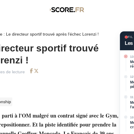
 : Le directeur sportif trouvé après l'échec Lorenzi !
FIL
Les 
recteur sportif trouvé
renzi !
13
Me
ré
es de lecture
Facebook
Twitter
12
Me
pé
bl
11
nship
Me
l'
 parti à l'OM malgré un contrat signé avec le Gym,
10
Me
positionner. Et la piste identifiée pour prendre la
cr
'appelle Geoffrey Moncada. Le Français de 39 ans,