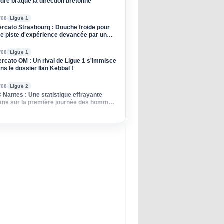
dre braque la direction bretonne
/08
Ligue 1
rcato Strasbourg : Douche froide pour
e piste d'expérience devancée par un
ub anglais !
/08
Ligue 1
rcato OM : Un rival de Ligue 1 s'immisce
ns le dossier Ilan Kebbal !
/08
Ligue 2
 Nantes : Une statistique effrayante
ane sur la première journée des hommes
 Der Zakarian