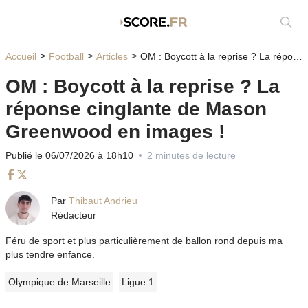
Affic
Accueil
Football
Articles
OM : Boycott à la reprise ? La réponse cinglante de Mason Greenwood en images !
OM : Boycott à la reprise ? La
réponse cinglante de Mason
Greenwood en images !
Publié le 06/07/2026 à 18h10
2 minutes de lecture
Facebook
Twitter
Par
Thibaut Andrieu
Rédacteur
Féru de sport et plus particulièrement de ballon rond depuis ma
plus tendre enfance.
Olympique de Marseille
Ligue 1