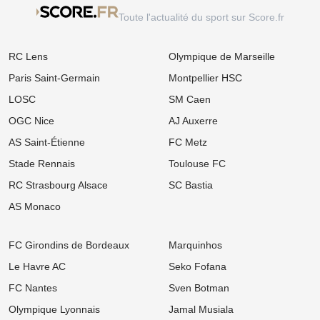
Toute l'actualité du sport sur Score.fr
07/08
Ligue 1
Mercato Rennes : Naples et l'AC Milan foncent sur Breel Embolo !
RC Lens
Olympique de Marseille
07/08
Ligue 1
Mercato OM : Un Champion du Monde réclame son transfert à
Paris Saint-Germain
Montpellier HSC
Marseille !
LOSC
SM Caen
07/08
Ligue 1
OGC Nice
AJ Auxerre
Mercato OL : Accord trouvé avec une pépite de la Coupe du
Monde, le transfert bloqué !
AS Saint-Étienne
FC Metz
07/08
Ligue 1
Stade Rennais
Toulouse FC
Mercato Rennes : Fulham et Liverpool à l'affût, le SRFC résiste
pour Aït Boudlal
RC Strasbourg Alsace
SC Bastia
AS Monaco
07/08
Ligue 1
Mercato PSG : Luis Enrique pousse un crack de 18 ans vers la
sortie !
FC Girondins de Bordeaux
Marquinhos
07/08
Ligue 1
Le Havre AC
Seko Fofana
LOSC, Bordeaux : Après son départ des Girondins, Rio Mavuba
prépare son grand retour à Lille !
FC Nantes
Sven Botman
07/08
Ligue 1
Olympique Lyonnais
Jamal Musiala
Mercato : Le PSG frappe un grand coup avec Akliouche et