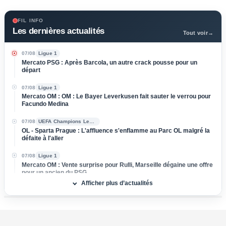
FIL INFO
Les dernières actualités
Tout voir
→
07/08
Ligue 1
Mercato PSG : Après Barcola, un autre crack pousse pour un
départ
07/08
Ligue 1
Mercato OM : OM : Le Bayer Leverkusen fait sauter le verrou pour
Facundo Medina
07/08
UEFA Champions League
OL - Sparta Prague : L'affluence s'enflamme au Parc OL malgré la
défaite à l'aller
07/08
Ligue 1
Mercato OM : Vente surprise pour Rulli, Marseille dégaine une offre
pour un ancien du PSG
Afficher plus d’actualités
07/08
Ligue 1
Mercato OL : Orel Mangala prend la porte, direction la Liga !
07/08
Ligue 2
Mercato : L'ASSE boucle l’arrivée d'un milieu défensif pour 3 M€