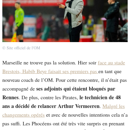
© Site officiel de l'OM
Marseille ne trouve pas la solution. Hier soir
face au stade
Brestois, Habib Beye faisait ses premiers pas
en tant que
nouveau coach de l’OM. Pour cette rencontre, il n’était pas
ses adjoints qui étaient bloqués par
accompagné de
Rennes
le technicien de 48
. De plus, contre les Pirates,
ans a décidé de relancer Arthur Vermeeren
.
Malgré les
changements opérés
et avec de nouvelles intentions cela n’a
pas suffi. Les Phocéens ont été très vite surpris en prenant