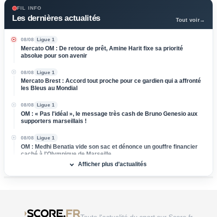
FIL INFO
Les dernières actualités
Tout voir
→
08/08
Ligue 1
Mercato OM : De retour de prêt, Amine Harit fixe sa priorité
absolue pour son avenir
08/08
Ligue 1
Mercato Brest : Accord tout proche pour ce gardien qui a affronté
les Bleus au Mondial
08/08
Ligue 1
OM : « Pas l'idéal », le message très cash de Bruno Genesio aux
supporters marseillais !
08/08
Ligue 1
OM : Medhi Benatia vide son sac et dénonce un gouffre financier
caché à l'Olympique de Marseille
Afficher plus d’actualités
08/08
Ligue 2
Mercato ASSE : Un club de Serie A s'attaque à Lucas Stassin,
grosse vente en vue pour les Verts !
08/08
Ligue 1
Mercato Lens : Un attaquant de Benfica dans le viseur, la Lazio