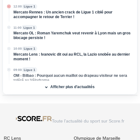
12:00
Ligue 1
Mercato Rennes : Un ancien crack de Ligue 1 ciblé pour
accompagner le retour de Terrier !
11:00
Ligue 1
Mercato OL : Roman Yaremchuk veut revenir à Lyon mais un gros
blocage persiste !
10:00
Ligue 1
Mercato Lens : Ivanovic dit oui au RCL, la Lazio snobée au dernier
moment !
09:00
Ligue 1
OM - Bilbao : Pourquoi aucun maillot ou drapeau visiteur ne sera
toléré au Vélodrome
Afficher plus d’actualités
08/08
Ligue 1
Mercato OM : De retour de prêt, Amine Harit fixe sa priorité
absolue pour son avenir
08/08
Ligue 1
Mercato Brest : Accord tout proche pour ce gardien qui a affronté
Toute l'actualité du sport sur Score.fr
les Bleus au Mondial
08/08
Ligue 1
RC Lens
Olympique de Marseille
OM : « Pas l'idéal », le message très cash de Bruno Genesio aux