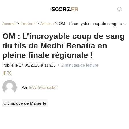
Affic
Accueil
Football
Articles
OM : L’incroyable coup de sang du fils de Medhi Benatia en pleine finale régionale !
OM : L’incroyable coup de sang
du fils de Medhi Benatia en
pleine finale régionale !
Publié le 17/05/2026 à 11h15
2 minutes de lecture
Facebook
Twitter
Par
Inès Gharsallah
Olympique de Marseille