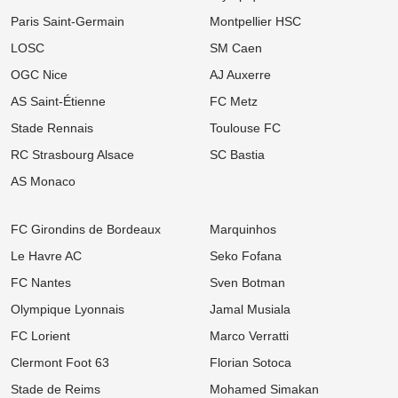
supporters marseillais !
Paris Saint-Germain
Montpellier HSC
08/08
Ligue 1
LOSC
SM Caen
OM : Medhi Benatia vide son sac et dénonce un gouffre financier
caché à l'Olympique de Marseille
OGC Nice
AJ Auxerre
AS Saint-Étienne
FC Metz
08/08
Ligue 2
Mercato ASSE : Un club de Serie A s'attaque à Lucas Stassin,
Stade Rennais
Toulouse FC
grosse vente en vue pour les Verts !
RC Strasbourg Alsace
SC Bastia
08/08
Ligue 1
Mercato Lens : Un attaquant de Benfica dans le viseur, la Lazio
AS Monaco
prend de vitesse les Sang et Or
08/08
Ligue 1
FC Girondins de Bordeaux
Marquinhos
Mercato : L'OM passe à l'attaque pour s'offrir une sensation
égyptienne du Mondial !
Le Havre AC
Seko Fofana
FC Nantes
Sven Botman
08/08
Ligue 1
Mercato OM : Accord de principe trouvé avec la Real Sociedad
Olympique Lyonnais
Jamal Musiala
pour un patron de la défense
FC Lorient
Marco Verratti
08/08
Ligue 1
Mercato Lens : La relance surprise d'un ancien flop de Ligue 1
Clermont Foot 63
Florian Sotoca
tentée par les Sang et Or
Stade de Reims
Mohamed Simakan