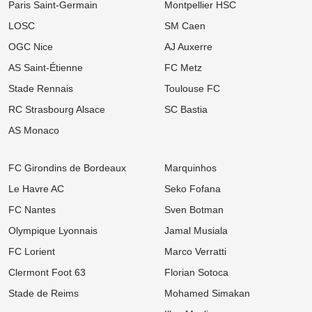
Paris Saint-Germain
Montpellier HSC
08/08
Ligue 1
LOSC
SM Caen
Mercato : L'OM passe à l'attaque pour s'offrir une sensation
égyptienne du Mondial !
OGC Nice
AJ Auxerre
AS Saint-Étienne
FC Metz
08/08
Ligue 1
Mercato OM : Accord de principe trouvé avec la Real Sociedad
Stade Rennais
Toulouse FC
pour un patron de la défense
RC Strasbourg Alsace
SC Bastia
08/08
Ligue 1
Mercato Lens : La relance surprise d'un ancien flop de Ligue 1
AS Monaco
tentée par les Sang et Or
08/08
Ligue 1
FC Girondins de Bordeaux
Marquinhos
Mercato OM : Place de numéro 1 promise, mais ce crack de
Bundesliga recale Marseille
Le Havre AC
Seko Fofana
FC Nantes
Sven Botman
08/08
Ligue 1
OL : Pourquoi Paulo Fonseca va quitter le club à l'issue de son
Olympique Lyonnais
Jamal Musiala
contrat
FC Lorient
Marco Verratti
08/08
Ligue 1
Mercato OM : Newcastle veut piller Marseille et vise un taulier pour
Clermont Foot 63
Florian Sotoca
15 M€
Stade de Reims
Mohamed Simakan
07/08
Ligue 1