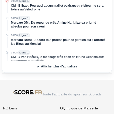
09:00
Ligue 1
OM - Bilbao : Pourquoi aucun maillot ou drapeau visiteur ne sera
toléré au Vélodrome
08/08
Ligue 1
Mercato OM : De retour de prêt, Amine Harit fixe sa priorité
absolue pour son avenir
08/08
Ligue 1
Mercato Brest : Accord tout proche pour ce gardien qui a affronté
les Bleus au Mondial
08/08
Ligue 1
OM : « Pas l'idéal », le message très cash de Bruno Genesio aux
supporters marseillais !
Afficher plus d’actualités
08/08
Ligue 1
OM : Medhi Benatia vide son sac et dénonce un gouffre financier
caché à l'Olympique de Marseille
08/08
Ligue 2
Mercato ASSE : Un club de Serie A s'attaque à Lucas Stassin,
Toute l'actualité du sport sur Score.fr
grosse vente en vue pour les Verts !
08/08
Ligue 1
RC Lens
Olympique de Marseille
Mercato Lens : Un attaquant de Benfica dans le viseur, la Lazio
prend de vitesse les Sang et Or