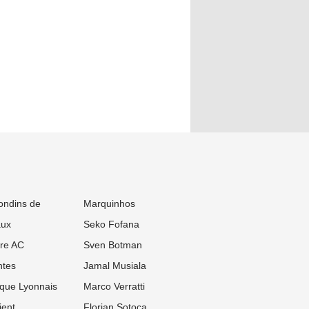
ondins de
Marquinhos
aux
Seko Fofana
re AC
Sven Botman
tes
Jamal Musiala
que Lyonnais
Marco Verratti
ient
Florian Sotoca