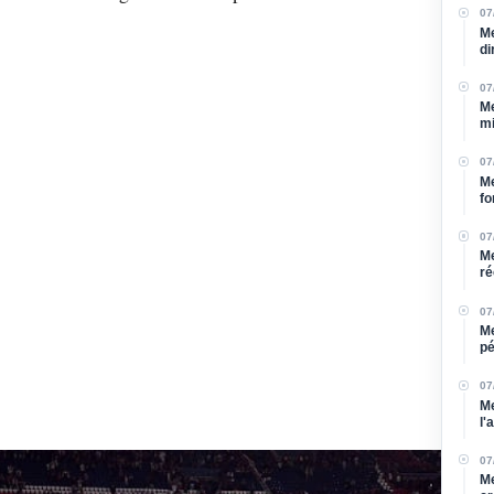
07
Me
di
07
Me
mi
07
Me
fo
07
Me
ré
07
Me
pé
bl
07
Me
l'
07
Me