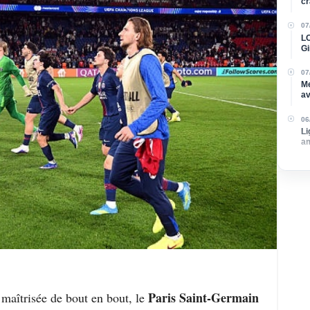
cr
07
LO
Gi
re
07
Me
av
su
06
Li
am
Paris Saint-Germain
maîtrisée de bout en bout, le