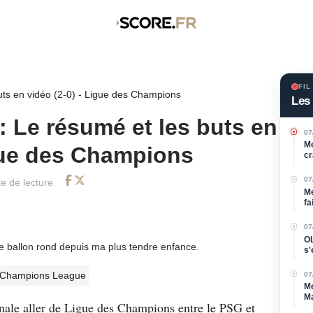
FIL
uts en vidéo (2-0) - Ligue des Champions
Les 
: Le résumé et les buts en
07
Me
igue des Champions
cr
07
e de lecture
Facebook
Twitter
Me
fa
07
OL
de ballon rond depuis ma plus tendre enfance.
s'
l'a
Champions League
07
Me
Ma
inale aller de Ligue des Champions entre le PSG et
d