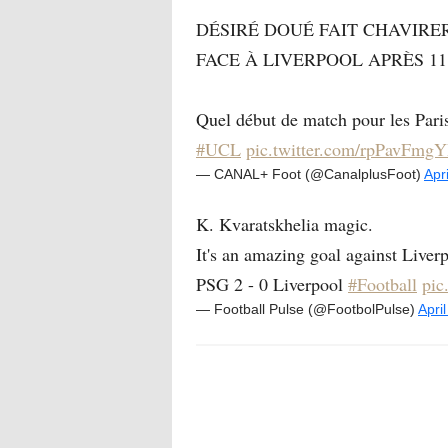
DÉSIRÉ DOUÉ FAIT CHAVIRER
FACE À LIVERPOOL APRÈS 11
Quel début de match pour les Pari
#UCL
pic.twitter.com/rpPavFmg
— CANAL+ Foot (@CanalplusFoot)
Apr
K. Kvaratskhelia magic.
It's an amazing goal against Liver
PSG 2 - 0 Liverpool
#Football
pic
— Football Pulse (@FootbolPulse)
Apri