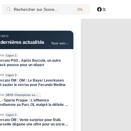
Ok
X
Facebook
 INFO
dernières actualités
Tout voir
→
/08
Ligue 1
rcato PSG : Après Barcola, un autre
ack pousse pour un départ
/08
Ligue 1
rcato OM : OM : Le Bayer Leverkusen
it sauter le verrou pour Facundo Medina
/08
UEFA Champions League
 - Sparta Prague : L'affluence
enflamme au Parc OL malgré la défaite à
ller
/08
Ligue 1
rcato OM : Vente surprise pour Rulli,
rseille dégaine une offre pour un ancien
u PSG