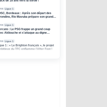
ack de 18 ans vers la sortie !
/08
Ligue 1
SC, Bordeaux : Après son départ des
rondins, Rio Mavuba prépare son grand
tour à Lille !
/08
Ligue 1
rcato : Le PSG frappe un grand coup
ec Akliouche et s'attaque au digne
ccesseur de Donnarumma !
/08
Ligue 1
gue 1 : « Le Brighton français », le projet
bitieux du TFC enflamme l'After Foot !