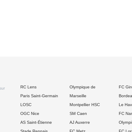
RC Lens
Olympique de
FC Gir
sur
Paris Saint-Germain
Marseille
Borde
LOSC
Montpellier HSC
Le Hav
OGC Nice
SM Caen
FC Nan
AS Saint-Étienne
AJ Auxerre
Olympi
Stade Rennais
FC Metz
FC Lor