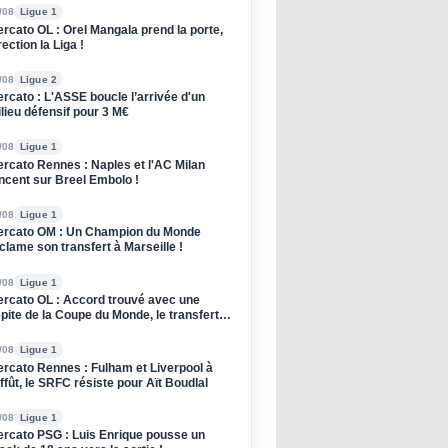
/08
Ligue 1
rcato OL : Orel Mangala prend la porte,
rection la Liga !
/08
Ligue 2
rcato : L'ASSE boucle l’arrivée d'un
lieu défensif pour 3 M€
/08
Ligue 1
rcato Rennes : Naples et l'AC Milan
ncent sur Breel Embolo !
/08
Ligue 1
rcato OM : Un Champion du Monde
clame son transfert à Marseille !
/08
Ligue 1
rcato OL : Accord trouvé avec une
pite de la Coupe du Monde, le transfert
oqué !
/08
Ligue 1
rcato Rennes : Fulham et Liverpool à
affût, le SRFC résiste pour Aït Boudlal
/08
Ligue 1
rcato PSG : Luis Enrique pousse un