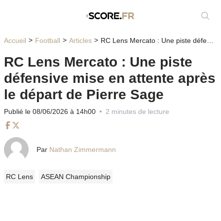
Affic
Accueil
Football
Articles
RC Lens Mercato : Une piste défensive mise en attente après le départ de Pierre Sage
RC Lens Mercato : Une piste
défensive mise en attente après
le départ de Pierre Sage
Publié le 08/06/2026 à 14h00
2 minutes de lecture
Facebook
Twitter
Par
Nathan Zimmermann
RC Lens
ASEAN Championship