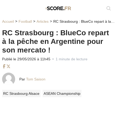
Affic
Accueil
Football
Articles
RC Strasbourg : BlueCo repart à la pêche en Argentine pour son mercato !
RC Strasbourg : BlueCo repart
à la pêche en Argentine pour
son mercato !
Publié le 29/05/2026 à 11h45
1 minute de lecture
Facebook
Twitter
Par
Tom Saison
RC Strasbourg Alsace
ASEAN Championship