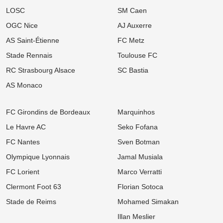
Ligue 1 : « Le Brighton français », le projet ambitieux du TFC
LOSC
SM Caen
enflamme l'After Foot !
OGC Nice
AJ Auxerre
06/08
Ligue 1
AS Saint-Étienne
FC Metz
Mercato LOSC, OM : Chancel Mbemba s'envole vers l'Arabie
saoudite à Al-Diraiyah
Stade Rennais
Toulouse FC
06/08
Ligue 2
RC Strasbourg Alsace
SC Bastia
Mercato ASSE : Un 3e géant européen s'attaque à Lucas Stassin,
jackpot en vue pour les Verts ?
AS Monaco
06/08
Ligue 1
Mercato LOSC : Départ record à 100 M€ en vue, Lille déniche sa
FC Girondins de Bordeaux
Marquinhos
perle au Real Madrid !
Le Havre AC
Seko Fofana
06/08
Ligue 1
FC Nantes
Sven Botman
Mercato Rennes : Poussé vers la sortie, un cadre braque la
direction bretonne
Olympique Lyonnais
Jamal Musiala
06/08
Ligue 1
FC Lorient
Marco Verratti
Mercato Strasbourg : Douche froide pour une piste d'expérience
devancée par un club anglais !
Clermont Foot 63
Florian Sotoca
Stade de Reims
Mohamed Simakan
06/08
Ligue 1
Mercato OM : Un rival de Ligue 1 s'immisce dans le dossier Ilan
Illan Meslier
Kebbal !