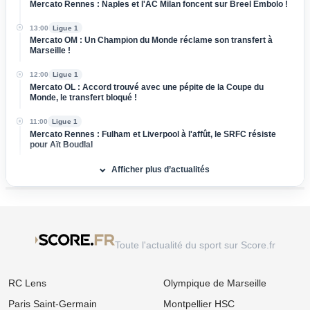
Mercato Rennes : Naples et l'AC Milan foncent sur Breel Embolo !
13:00
Ligue 1
Mercato OM : Un Champion du Monde réclame son transfert à
Marseille !
12:00
Ligue 1
Mercato OL : Accord trouvé avec une pépite de la Coupe du
Monde, le transfert bloqué !
11:00
Ligue 1
Mercato Rennes : Fulham et Liverpool à l'affût, le SRFC résiste
pour Aït Boudlal
Afficher plus d’actualités
10:00
Ligue 1
Mercato PSG : Luis Enrique pousse un crack de 18 ans vers la
sortie !
09:00
Ligue 1
LOSC, Bordeaux : Après son départ des Girondins, Rio Mavuba
prépare son grand retour à Lille !
Toute l'actualité du sport sur Score.fr
08:00
Ligue 1
Mercato : Le PSG frappe un grand coup avec Akliouche et
RC Lens
Olympique de Marseille
s'attaque au digne successeur de Donnarumma !
Paris Saint-Germain
Montpellier HSC
06/08
Ligue 1