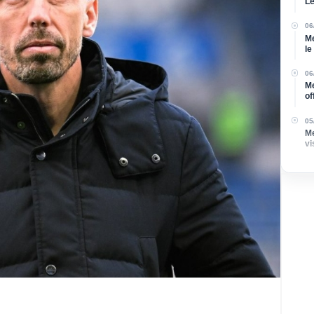
Le
re
06
Me
le
Ve
06
Me
of
né
05
Me
vi
p