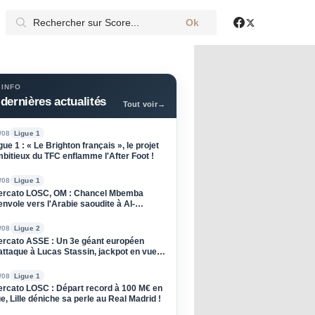
Ok
X
Facebook
 INFO
dernières actualités
Tout voir
→
/08
Ligue 1
gue 1 : « Le Brighton français », le projet
bitieux du TFC enflamme l'After Foot !
/08
Ligue 1
rcato LOSC, OM : Chancel Mbemba
envole vers l'Arabie saoudite à Al-
raiyah
/08
Ligue 2
rcato ASSE : Un 3e géant européen
attaque à Lucas Stassin, jackpot en vue
ur les Verts ?
/08
Ligue 1
rcato LOSC : Départ record à 100 M€ en
e, Lille déniche sa perle au Real Madrid !