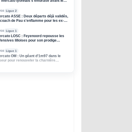
 mercato lyonnais s'embrase avant le
tour contre le Sparta Prague
/08
Ligue 2
rcato ASSE : Deux départs déjà validés,
 coach de Pau s'enflamme pour les ex-
rts !
/08
Ligue 1
rcato LOSC : Feyenoord repousse les
fensives lilloises pour son prodige
erlandais
/08
Ligue 1
rcato OM : Un géant d'1m97 dans le
seur pour renouveler la charnière
hocéenne