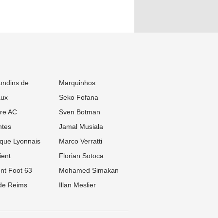
ondins de
Marquinhos
aux
Seko Fofana
re AC
Sven Botman
tes
Jamal Musiala
que Lyonnais
Marco Verratti
ient
Florian Sotoca
nt Foot 63
Mohamed Simakan
de Reims
Illan Meslier