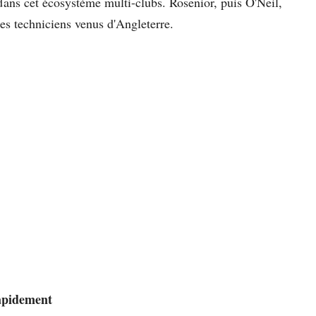
ans cet écosystème multi-clubs. Rosenior, puis O'Neil,
des techniciens venus d'Angleterre.
rapidement