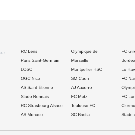
RC Lens
Olympique de
FC Gir
sur
Paris Saint-Germain
Marseille
Borde
LOSC
Montpellier HSC
Le Hav
OGC Nice
SM Caen
FC Nan
AS Saint-Étienne
AJ Auxerre
Olympi
Stade Rennais
FC Metz
FC Lor
RC Strasbourg Alsace
Toulouse FC
Clermo
AS Monaco
SC Bastia
Stade 