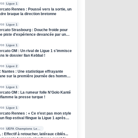
/08
Ligue 1
rcato Rennes : Poussé vers la sortie, un
dre braque la direction bretonne
/08
Ligue 1
rcato Strasbourg : Douche froide pour
e piste d'expérience devancée par un
ub anglais !
/08
Ligue 1
rcato OM : Un rival de Ligue 1 s'immisce
ns le dossier Ilan Kebbal !
/08
Ligue 2
 Nantes : Une statistique effrayante
ane sur la première journée des hommes
 Der Zakarian
/08
Ligue 1
rcato OM : La rumeur folle N'Golo Kanté
flamme la presse turque !
/08
Ligue 1
rcato Rennes : « Ce n’est pas mon style
 un flop estival flingue la Ligue 1 après
n départ
/08
UEFA Champions League
 : Effectif à retoucher, latéraux ciblés...