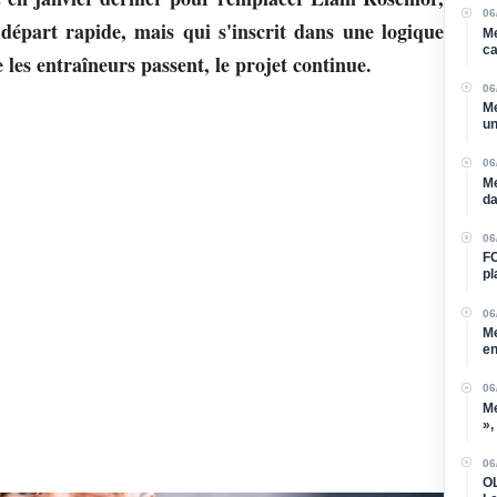
06
 départ rapide, mais qui s'inscrit dans une logique
Me
ca
les entraîneurs passent, le projet continue.
06
Me
un
cl
06
Me
da
06
FC
pl
de
06
Me
en
06
Me
»,
so
06
OL