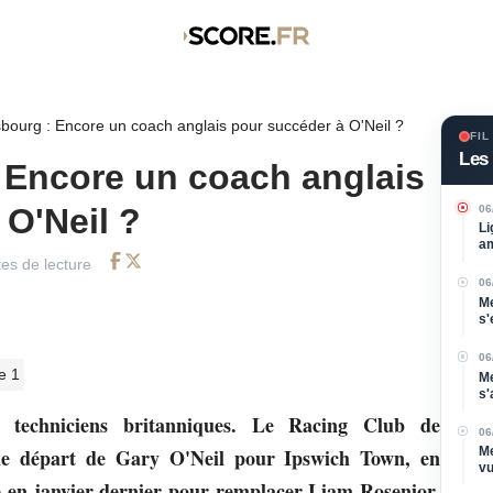
bourg : Encore un coach anglais pour succéder à O'Neil ?
FIL
Les 
 Encore un coach anglais
 O'Neil ?
06
Li
am
es de lecture
Facebook
Twitter
06
Me
s'
Di
06
e 1
Me
s'
po
 techniciens britanniques. Le Racing Club de
06
Me
 le départ de Gary O'Neil pour Ipswich Town, en
vu
é en janvier dernier pour remplacer Liam Rosenior,