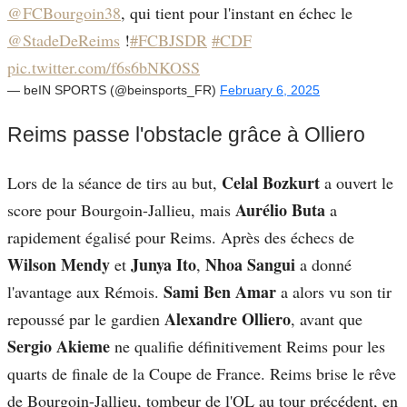
@FCBourgoin38
, qui tient pour l'instant en échec le
@StadeDeReims
!
#FCBJSDR
#CDF
pic.twitter.com/f6s6bNKOSS
— beIN SPORTS (@beinsports_FR)
February 6, 2025
Reims passe l'obstacle grâce à Olliero
Celal Bozkurt
Lors de la séance de tirs au but,
a ouvert le
Aurélio Buta
score pour Bourgoin-Jallieu, mais
a
rapidement égalisé pour Reims. Après des échecs de
Wilson Mendy
Junya Ito
Nhoa Sangui
et
,
a donné
Sami Ben Amar
l'avantage aux Rémois.
a alors vu son tir
Alexandre Olliero
repoussé par le gardien
, avant que
Sergio Akieme
ne qualifie définitivement Reims pour les
quarts de finale de la Coupe de France. Reims brise le rêve
de Bourgoin-Jallieu, tombeur de l'OL au tour précédent, en