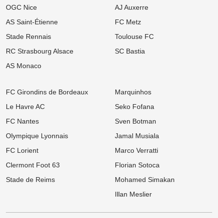
journée des hommes de Der Zakarian
OGC Nice
AJ Auxerre
AS Saint-Étienne
FC Metz
12:00
Ligue 1
Mercato OM : La rumeur folle N'Golo Kanté enflamme la presse
Stade Rennais
Toulouse FC
turque !
RC Strasbourg Alsace
SC Bastia
11:00
Ligue 1
Mercato Rennes : « Ce n’est pas mon style », un flop estival flingue
AS Monaco
la Ligue 1 après son départ
10:00
UEFA Champions League
FC Girondins de Bordeaux
Marquinhos
OL : Effectif à retoucher, latéraux ciblés... Le mercato lyonnais
s'embrase avant le retour contre le Sparta Prague
Le Havre AC
Seko Fofana
FC Nantes
Sven Botman
09:00
Ligue 2
Mercato ASSE : Deux départs déjà validés, le coach de Pau
Olympique Lyonnais
Jamal Musiala
s'enflamme pour les ex-Verts !
FC Lorient
Marco Verratti
08:00
Ligue 1
Mercato LOSC : Feyenoord repousse les offensives lilloises pour
Clermont Foot 63
Florian Sotoca
son prodige néerlandais
Stade de Reims
Mohamed Simakan
05/08
Ligue 1
Illan Meslier
Mercato OM : Un géant d'1m97 dans le viseur pour renouveler la
charnière phocéenne