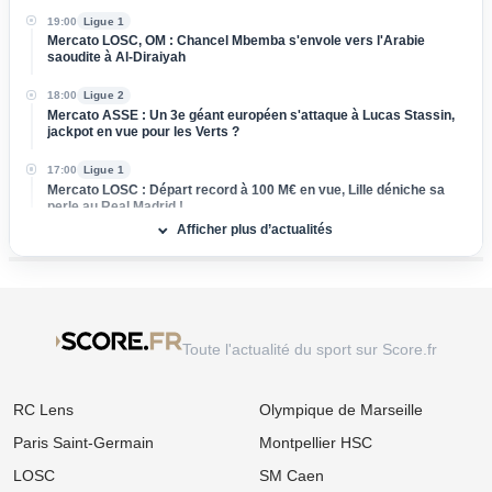
19:00
Ligue 1
Mercato LOSC, OM : Chancel Mbemba s'envole vers l'Arabie
saoudite à Al-Diraiyah
18:00
Ligue 2
Mercato ASSE : Un 3e géant européen s'attaque à Lucas Stassin,
jackpot en vue pour les Verts ?
17:00
Ligue 1
Mercato LOSC : Départ record à 100 M€ en vue, Lille déniche sa
perle au Real Madrid !
Afficher plus d’actualités
16:00
Ligue 1
Mercato Rennes : Poussé vers la sortie, un cadre braque la
direction bretonne
15:00
Ligue 1
Mercato Strasbourg : Douche froide pour une piste d'expérience
Toute l'actualité du sport sur Score.fr
devancée par un club anglais !
14:00
Ligue 1
RC Lens
Olympique de Marseille
Mercato OM : Un rival de Ligue 1 s'immisce dans le dossier Ilan
Kebbal !
Paris Saint-Germain
Montpellier HSC
13:00
Ligue 2
LOSC
SM Caen
FC Nantes : Une statistique effrayante plane sur la première