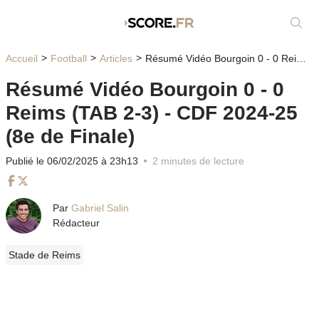
Affic
Accueil
Football
Articles
Résumé Vidéo Bourgoin 0 - 0 Reims (TAB 2-3) - CDF 2024-25 (8e de Finale)
Résumé Vidéo Bourgoin 0 - 0
Reims (TAB 2-3) - CDF 2024-25
(8e de Finale)
Publié le 06/02/2025 à 23h13
2 minutes de lecture
Facebook
Twitter
Par
Gabriel Salin
Rédacteur
Stade de Reims