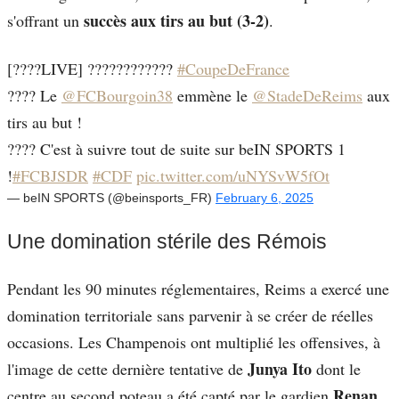
succès aux tirs au but (3-2)
s'offrant un
.
[????LIVE] ????????????
#CoupeDeFrance
???? Le
@FCBourgoin38
emmène le
@StadeDeReims
aux
tirs au but !
???? C'est à suivre tout de suite sur beIN SPORTS 1
!
#FCBJSDR
#CDF
pic.twitter.com/uNYSvW5fOt
— beIN SPORTS (@beinsports_FR)
February 6, 2025
Une domination stérile des Rémois
Pendant les 90 minutes réglementaires, Reims a exercé une
domination territoriale sans parvenir à se créer de réelles
occasions. Les Champenois ont multiplié les offensives, à
Junya Ito
l'image de cette dernière tentative de
dont le
Renan
centre au second poteau a été capté par le gardien