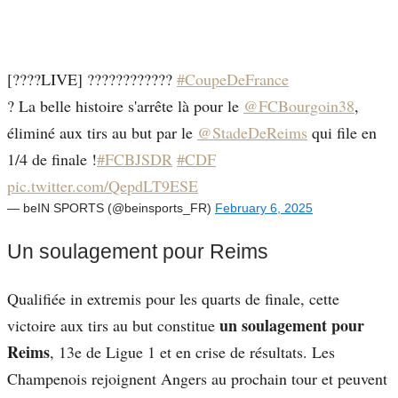
[????LIVE] ????????????
#CoupeDeFrance
? La belle histoire s'arrête là pour le
@FCBourgoin38
,
éliminé aux tirs au but par le
@StadeDeReims
qui file en
1/4 de finale !
#FCBJSDR
#CDF
pic.twitter.com/QepdLT9ESE
— beIN SPORTS (@beinsports_FR)
February 6, 2025
Un soulagement pour Reims
Qualifiée in extremis pour les quarts de finale, cette
un soulagement pour
victoire aux tirs au but constitue
Reims
, 13e de Ligue 1 et en crise de résultats. Les
Champenois rejoignent Angers au prochain tour et peuvent