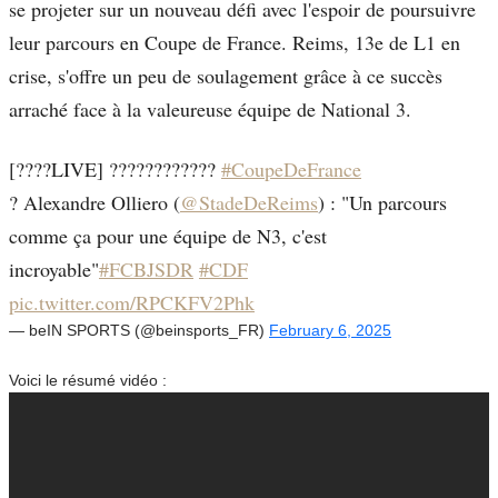
se projeter sur un nouveau défi avec l'espoir de poursuivre
leur parcours en Coupe de France. Reims, 13e de L1 en
crise, s'offre un peu de soulagement grâce à ce succès
arraché face à la valeureuse équipe de National 3.
[????LIVE] ????????????
#CoupeDeFrance
? Alexandre Olliero (
@StadeDeReims
) : "Un parcours
comme ça pour une équipe de N3, c'est
incroyable"
#FCBJSDR
#CDF
pic.twitter.com/RPCKFV2Phk
— beIN SPORTS (@beinsports_FR)
February 6, 2025
Voici le résumé vidéo :