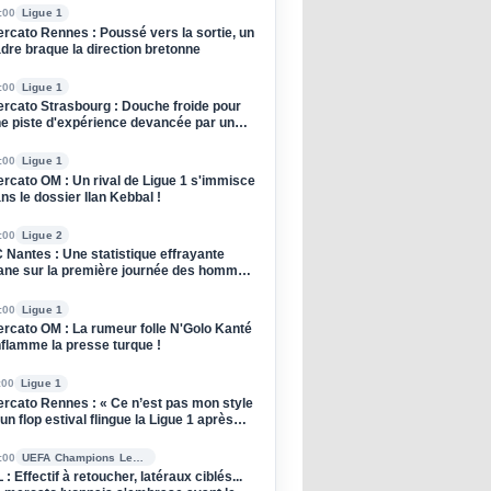
:00
Ligue 1
rcato Rennes : Poussé vers la sortie, un
dre braque la direction bretonne
:00
Ligue 1
rcato Strasbourg : Douche froide pour
e piste d'expérience devancée par un
ub anglais !
:00
Ligue 1
rcato OM : Un rival de Ligue 1 s'immisce
ns le dossier Ilan Kebbal !
:00
Ligue 2
 Nantes : Une statistique effrayante
ane sur la première journée des hommes
 Der Zakarian
:00
Ligue 1
rcato OM : La rumeur folle N'Golo Kanté
flamme la presse turque !
:00
Ligue 1
rcato Rennes : « Ce n’est pas mon style
 un flop estival flingue la Ligue 1 après
n départ
:00
UEFA Champions League
 : Effectif à retoucher, latéraux ciblés...