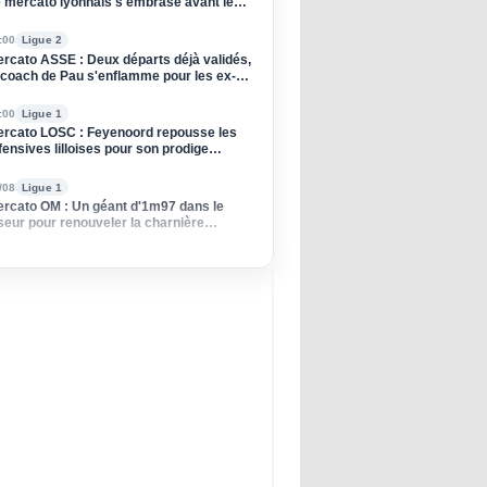
 mercato lyonnais s'embrase avant le
tour contre le Sparta Prague
:00
Ligue 2
rcato ASSE : Deux départs déjà validés,
 coach de Pau s'enflamme pour les ex-
rts !
:00
Ligue 1
rcato LOSC : Feyenoord repousse les
fensives lilloises pour son prodige
erlandais
/08
Ligue 1
rcato OM : Un géant d'1m97 dans le
seur pour renouveler la charnière
hocéenne