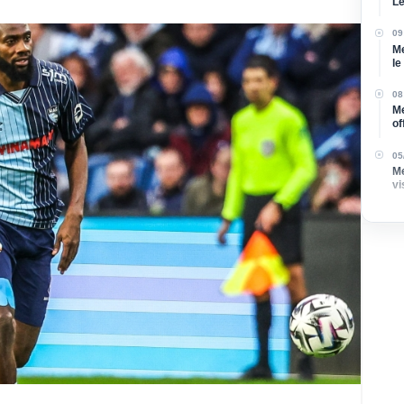
Le
re
09
Me
le
Ve
08
Me
of
né
05
Me
vi
p