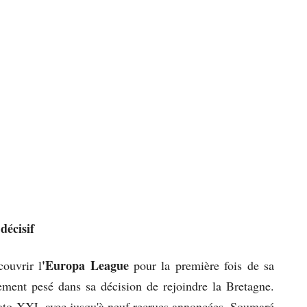
décisif
'Europa League
ouvrir l
pour la première fois de sa
ement pesé dans sa décision de rejoindre la Bretagne.
ato XXL avec jusqu'à neuf recrues annoncées, Soumaré