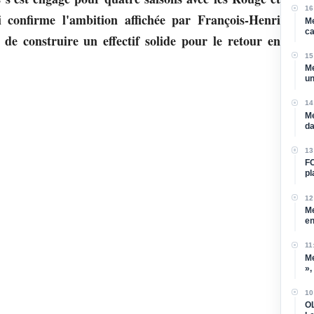
16
 confirme l'ambition affichée par François-Henri
Me
ca
 de construire un effectif solide pour le retour en
15
Me
un
cl
14
Me
da
13
FC
pl
de
12
Me
en
11
Me
»,
so
10
OL