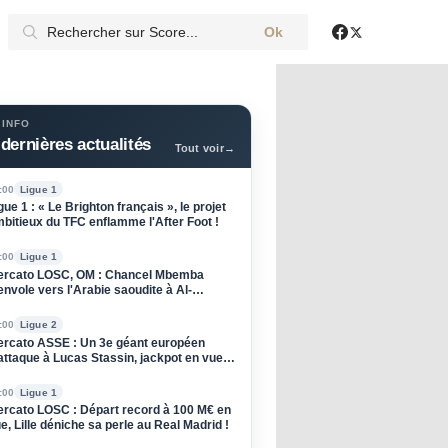
Ok
X
Facebook
 INFO
dernières actualités
Tout voir
→
:00
Ligue 1
gue 1 : « Le Brighton français », le projet
bitieux du TFC enflamme l'After Foot !
:00
Ligue 1
rcato LOSC, OM : Chancel Mbemba
envole vers l'Arabie saoudite à Al-
raiyah
:00
Ligue 2
rcato ASSE : Un 3e géant européen
attaque à Lucas Stassin, jackpot en vue
ur les Verts ?
:00
Ligue 1
rcato LOSC : Départ record à 100 M€ en
e, Lille déniche sa perle au Real Madrid !