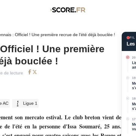
nais : Officiel ! Une première recrue de l'été déjà bouclée !
FIL
Les 
Officiel ! Une première
éjà bouclée !
20
Li
am
e de lecture
Facebook
Twitter
19
Me
s'
Di
18
e AC
Ligue 1
Me
s'
po
lement son mercato estival. Le club breton vient de
17
Me
e de l'été en la personne d'Issa Soumaré, 25 ans.
vu
s s'est engagé pour quatre saisons avec les Rouge et