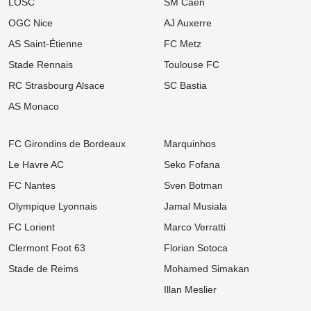
LOSC
SM Caen
OGC Nice
AJ Auxerre
AS Saint-Étienne
FC Metz
Stade Rennais
Toulouse FC
RC Strasbourg Alsace
SC Bastia
AS Monaco
FC Girondins de Bordeaux
Marquinhos
Le Havre AC
Seko Fofana
FC Nantes
Sven Botman
Olympique Lyonnais
Jamal Musiala
FC Lorient
Marco Verratti
Clermont Foot 63
Florian Sotoca
Stade de Reims
Mohamed Simakan
Illan Meslier