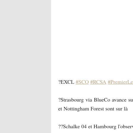
?EXCL
#SCO
#RCSA
#PremierLe
?Strasbourg via BlueCo avance s
et Nottingham Forest sont sur là
??Schalke 04 et Hambourg l'observe