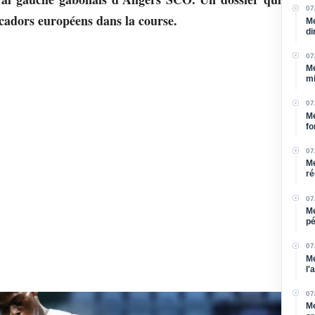
07
cadors européens dans la course.
Me
di
07
Me
mi
07
Me
fo
07
Me
ré
07
Me
pé
bl
07
Me
l'
07
Me