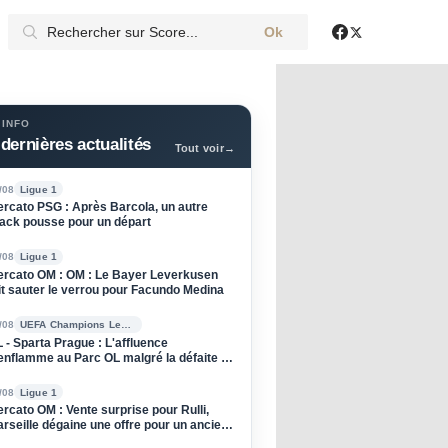
Ok
X
Facebook
 INFO
dernières actualités
Tout voir
→
/08
Ligue 1
rcato PSG : Après Barcola, un autre
ack pousse pour un départ
/08
Ligue 1
rcato OM : OM : Le Bayer Leverkusen
it sauter le verrou pour Facundo Medina
/08
UEFA Champions League
 - Sparta Prague : L'affluence
enflamme au Parc OL malgré la défaite à
ller
/08
Ligue 1
rcato OM : Vente surprise pour Rulli,
rseille dégaine une offre pour un ancien
u PSG