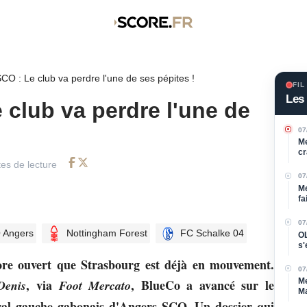
CO : Le club va perdre l'une de ses pépites !
FIL
Les 
 club va perdre l'une de
07
Me
cr
es de lecture
Facebook
Twitter
07
Me
fa
07
 Angers
Nottingham Forest
FC Schalke 04
OL
s'
l'a
ore ouvert que Strasbourg est déjà en mouvement.
07
Me
, via
, BlueCo a avancé sur le
Denis
Foot Mercato
Ma
d
éral gauche gabonais d'Angers SCO. Un dossier qui