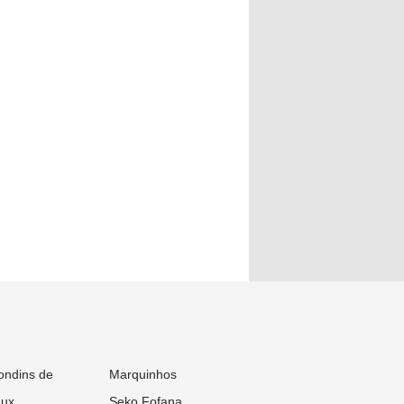
ondins de
Marquinhos
aux
Seko Fofana