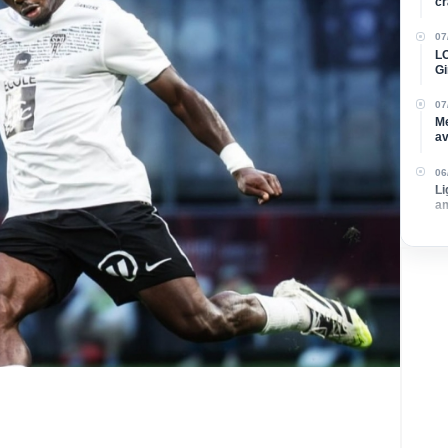
cr
07
LO
Gi
re
07
Me
av
su
06
Li
am