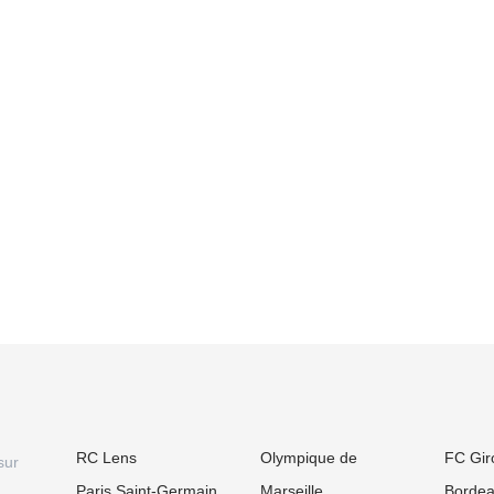
RC Lens
Olympique de
FC Gir
sur
Paris Saint-Germain
Marseille
Borde