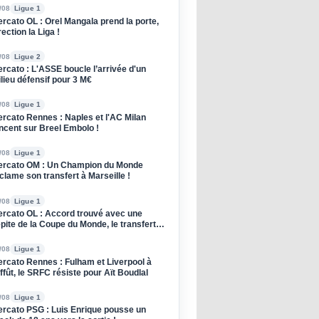
/08
Ligue 1
rcato OL : Orel Mangala prend la porte,
rection la Liga !
/08
Ligue 2
rcato : L'ASSE boucle l’arrivée d'un
lieu défensif pour 3 M€
/08
Ligue 1
rcato Rennes : Naples et l'AC Milan
ncent sur Breel Embolo !
/08
Ligue 1
rcato OM : Un Champion du Monde
clame son transfert à Marseille !
/08
Ligue 1
rcato OL : Accord trouvé avec une
pite de la Coupe du Monde, le transfert
oqué !
/08
Ligue 1
rcato Rennes : Fulham et Liverpool à
affût, le SRFC résiste pour Aït Boudlal
/08
Ligue 1
rcato PSG : Luis Enrique pousse un