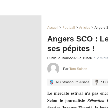
Accueil
Football
Articles
Angers S
Angers SCO : Le
ses pépites !
Publié le 19/05/2026 à 16h30
2 minut
Par
Tom Saison
RC Strasbourg Alsace
SCO
Le mercato estival n'a pas enc
Selon le journaliste
Sébastien 
dossier Jacques Ekomié, le lat