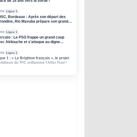
ack de 18 ans vers la sortie !
/08
Ligue 1
SC, Bordeaux : Après son départ des
rondins, Rio Mavuba prépare son grand
tour à Lille !
/08
Ligue 1
rcato : Le PSG frappe un grand coup
ec Akliouche et s'attaque au digne
ccesseur de Donnarumma !
/08
Ligue 1
gue 1 : « Le Brighton français », le projet
bitieux du TFC enflamme l'After Foot !