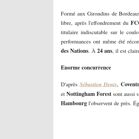
Formé aux Girondins de Bordeaux
FC
libre, après l'effondrement du
titulaire indiscutable sur le cou
performances ont même été récom
des Nations
24 ans
. À
, il est cla
Enorme concurrence
Covent
D'après
Sébastien Denis
,
Nottingham Forest
et
sont aussi 
Hambourg
l'observent de près. Ég