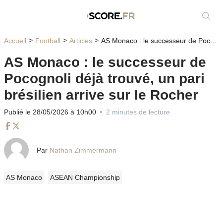
Affic
Accueil
Football
Articles
AS Monaco : le successeur de Pocognoli déjà trouvé, un pari brésilien arrive sur le Rocher
AS Monaco : le successeur de
Pocognoli déjà trouvé, un pari
brésilien arrive sur le Rocher
Publié le 28/05/2026 à 10h00
2 minutes de lecture
Facebook
Twitter
Par
Nathan Zimmermann
AS Monaco
ASEAN Championship