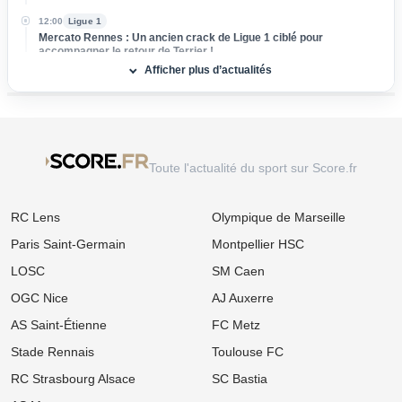
12:00
Ligue 1
Mercato Rennes : Un ancien crack de Ligue 1 ciblé pour
accompagner le retour de Terrier !
Afficher plus d’actualités
11:00
Ligue 1
Mercato OL : Roman Yaremchuk veut revenir à Lyon mais un gros
blocage persiste !
10:00
Ligue 1
Mercato Lens : Ivanovic dit oui au RCL, la Lazio snobée au dernier
Toute l'actualité du sport sur Score.fr
moment !
09:00
Ligue 1
RC Lens
Olympique de Marseille
OM - Bilbao : Pourquoi aucun maillot ou drapeau visiteur ne sera
toléré au Vélodrome
Paris Saint-Germain
Montpellier HSC
08/08
Ligue 1
LOSC
SM Caen
Mercato OM : De retour de prêt, Amine Harit fixe sa priorité
absolue pour son avenir
OGC Nice
AJ Auxerre
AS Saint-Étienne
FC Metz
08/08
Ligue 1
Mercato Brest : Accord tout proche pour ce gardien qui a affronté
Stade Rennais
Toulouse FC
les Bleus au Mondial
RC Strasbourg Alsace
SC Bastia
08/08
Ligue 1
OM : « Pas l'idéal », le message très cash de Bruno Genesio aux