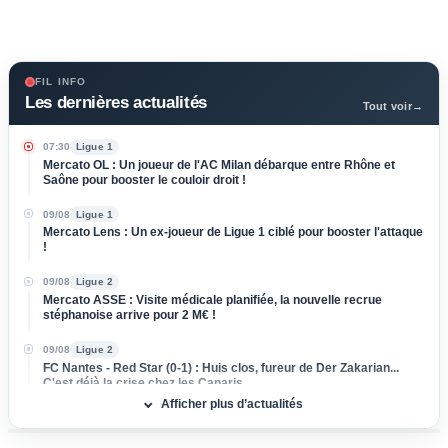
FIL INFO
Les dernières actualités
Tout voir
→
07:30
Ligue 1
Mercato OL : Un joueur de l'AC Milan débarque entre Rhône et
Saône pour booster le couloir droit !
09/08
Ligue 1
Mercato Lens : Un ex-joueur de Ligue 1 ciblé pour booster l'attaque
!
09/08
Ligue 2
Mercato ASSE : Visite médicale planifiée, la nouvelle recrue
stéphanoise arrive pour 2 M€ !
09/08
Ligue 2
FC Nantes - Red Star (0-1) : Huis clos, fureur de Der Zakarian...
C'est déjà la crise chez les Canaris
Afficher plus d’actualités
09/08
Ligue 1
Mercato OL : Pourquoi les cadors de Serie A hésitent à poser un