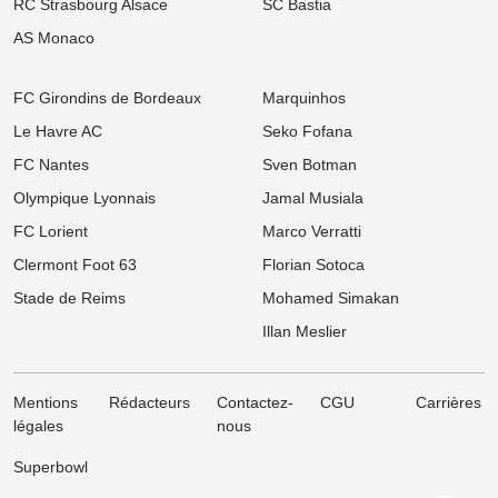
RC Strasbourg Alsace
SC Bastia
07/08
Ligue 1
Mercato OM : OM : Le Bayer Leverkusen fait sauter le verrou pour
AS Monaco
Facundo Medina
07/08
UEFA Champions League
FC Girondins de Bordeaux
Marquinhos
OL - Sparta Prague : L'affluence s'enflamme au Parc OL malgré la
défaite à l'aller
Le Havre AC
Seko Fofana
FC Nantes
Sven Botman
07/08
Ligue 1
Mercato OM : Vente surprise pour Rulli, Marseille dégaine une offre
Olympique Lyonnais
Jamal Musiala
pour un ancien du PSG
FC Lorient
Marco Verratti
07/08
Ligue 1
Mercato OL : Orel Mangala prend la porte, direction la Liga !
Clermont Foot 63
Florian Sotoca
Stade de Reims
Mohamed Simakan
07/08
Ligue 2
Mercato : L'ASSE boucle l’arrivée d'un milieu défensif pour 3 M€
Illan Meslier
Mentions
Rédacteurs
Contactez-
CGU
Carrières
légales
nous
Superbowl