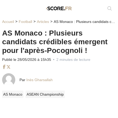
Affic
Accueil
Football
Articles
AS Monaco : Plusieurs candidats crédibles émergent pour l'après-Pocognoli !
AS Monaco : Plusieurs
candidats crédibles émergent
pour l'après-Pocognoli !
Publié le 28/05/2026 à 15h35
2 minutes de lecture
Facebook
Twitter
Par
Inès Gharsallah
AS Monaco
ASEAN Championship