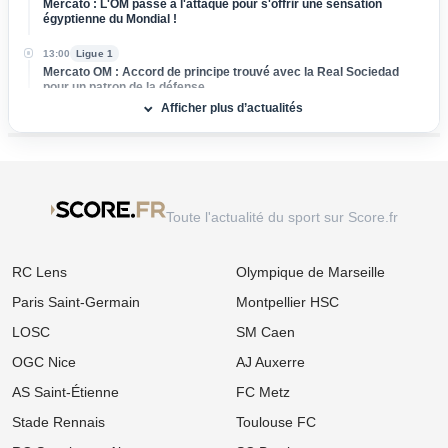
Mercato : L'OM passe à l'attaque pour s'offrir une sensation
égyptienne du Mondial !
13:00
Ligue 1
Mercato OM : Accord de principe trouvé avec la Real Sociedad
pour un patron de la défense
Afficher plus d’actualités
12:00
Ligue 1
Mercato Lens : La relance surprise d'un ancien flop de Ligue 1
tentée par les Sang et Or
11:00
Ligue 1
Mercato OM : Place de numéro 1 promise, mais ce crack de
Toute l'actualité du sport sur Score.fr
Bundesliga recale Marseille
10:00
Ligue 1
RC Lens
Olympique de Marseille
OL : Pourquoi Paulo Fonseca va quitter le club à l'issue de son
contrat
Paris Saint-Germain
Montpellier HSC
09:00
Ligue 1
LOSC
SM Caen
Mercato OM : Newcastle veut piller Marseille et vise un taulier pour
15 M€
OGC Nice
AJ Auxerre
AS Saint-Étienne
FC Metz
07/08
Ligue 1
Mercato PSG : Après Barcola, un autre crack pousse pour un
Stade Rennais
Toulouse FC
départ