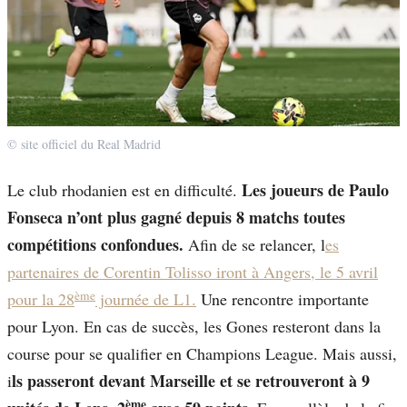
© site officiel du Real Madrid
Les joueurs de Paulo
Le club rhodanien est en difficulté.
Fonseca n’ont plus gagné depuis 8 matchs toutes
compétitions confondues.
Afin de se relancer, l
es
partenaires de Corentin Tolisso iront à Angers, le 5 avril
ème
pour la 28
journée de L1.
Une rencontre importante
pour Lyon. En cas de succès, les Gones resteront dans la
course pour se qualifier en Champions League. Mais aussi,
ls passeront devant Marseille et se retrouveront à 9
i
ème