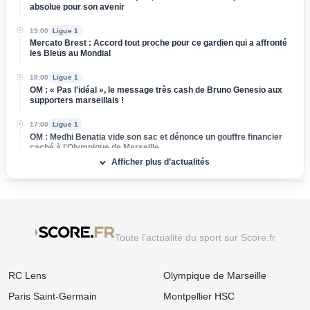
absolue pour son avenir
19:00
Ligue 1
Mercato Brest : Accord tout proche pour ce gardien qui a affronté
les Bleus au Mondial
18:00
Ligue 1
OM : « Pas l'idéal », le message très cash de Bruno Genesio aux
supporters marseillais !
17:00
Ligue 1
OM : Medhi Benatia vide son sac et dénonce un gouffre financier
caché à l'Olympique de Marseille
Afficher plus d’actualités
16:00
Ligue 2
Mercato ASSE : Un club de Serie A s'attaque à Lucas Stassin,
grosse vente en vue pour les Verts !
15:00
Ligue 1
Mercato Lens : Un attaquant de Benfica dans le viseur, la Lazio
Toute l'actualité du sport sur Score.fr
prend de vitesse les Sang et Or
14:00
Ligue 1
RC Lens
Olympique de Marseille
Mercato : L'OM passe à l'attaque pour s'offrir une sensation
égyptienne du Mondial !
Paris Saint-Germain
Montpellier HSC