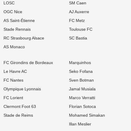
13:00
Ligue 1
LOSC
SM Caen
Mercato OM : Accord de principe trouvé avec la Real Sociedad
pour un patron de la défense
OGC Nice
AJ Auxerre
AS Saint-Étienne
FC Metz
12:00
Ligue 1
Mercato Lens : La relance surprise d'un ancien flop de Ligue 1
Stade Rennais
Toulouse FC
tentée par les Sang et Or
RC Strasbourg Alsace
SC Bastia
11:00
Ligue 1
Mercato OM : Place de numéro 1 promise, mais ce crack de
AS Monaco
Bundesliga recale Marseille
10:00
Ligue 1
FC Girondins de Bordeaux
Marquinhos
OL : Pourquoi Paulo Fonseca va quitter le club à l'issue de son
contrat
Le Havre AC
Seko Fofana
FC Nantes
Sven Botman
09:00
Ligue 1
Mercato OM : Newcastle veut piller Marseille et vise un taulier pour
Olympique Lyonnais
Jamal Musiala
15 M€
FC Lorient
Marco Verratti
07/08
Ligue 1
Mercato PSG : Après Barcola, un autre crack pousse pour un
Clermont Foot 63
Florian Sotoca
départ
Stade de Reims
Mohamed Simakan
07/08
Ligue 1
Illan Meslier
Mercato OM : OM : Le Bayer Leverkusen fait sauter le verrou pour
Facundo Medina