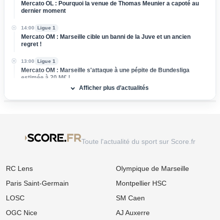
Mercato OL : Pourquoi la venue de Thomas Meunier a capoté au
dernier moment
14:00
Ligue 1
Mercato OM : Marseille cible un banni de la Juve et un ancien
regret !
13:00
Ligue 1
Mercato OM : Marseille s'attaque à une pépite de Bundesliga
estimée à 20 M€ !
Afficher plus d’actualités
12:00
Ligue 1
Mercato Rennes : Un ancien crack de Ligue 1 ciblé pour
accompagner le retour de Terrier !
11:00
Ligue 1
Mercato OL : Roman Yaremchuk veut revenir à Lyon mais un gros
Toute l'actualité du sport sur Score.fr
blocage persiste !
10:00
Ligue 1
RC Lens
Olympique de Marseille
Mercato Lens : Ivanovic dit oui au RCL, la Lazio snobée au dernier
moment !
Paris Saint-Germain
Montpellier HSC
09:00
Ligue 1
LOSC
SM Caen
OM - Bilbao : Pourquoi aucun maillot ou drapeau visiteur ne sera
toléré au Vélodrome
OGC Nice
AJ Auxerre