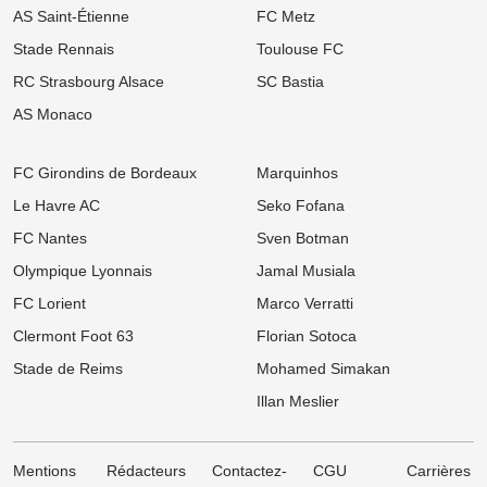
AS Saint-Étienne
FC Metz
08/08
Ligue 1
Mercato OM : De retour de prêt, Amine Harit fixe sa priorité
Stade Rennais
Toulouse FC
absolue pour son avenir
RC Strasbourg Alsace
SC Bastia
08/08
Ligue 1
Mercato Brest : Accord tout proche pour ce gardien qui a affronté
AS Monaco
les Bleus au Mondial
08/08
Ligue 1
FC Girondins de Bordeaux
Marquinhos
OM : « Pas l'idéal », le message très cash de Bruno Genesio aux
supporters marseillais !
Le Havre AC
Seko Fofana
FC Nantes
Sven Botman
08/08
Ligue 1
OM : Medhi Benatia vide son sac et dénonce un gouffre financier
Olympique Lyonnais
Jamal Musiala
caché à l'Olympique de Marseille
FC Lorient
Marco Verratti
08/08
Ligue 2
Mercato ASSE : Un club de Serie A s'attaque à Lucas Stassin,
Clermont Foot 63
Florian Sotoca
grosse vente en vue pour les Verts !
Stade de Reims
Mohamed Simakan
08/08
Ligue 1
Illan Meslier
Mercato Lens : Un attaquant de Benfica dans le viseur, la Lazio
prend de vitesse les Sang et Or
Mentions
Rédacteurs
Contactez-
CGU
Carrières