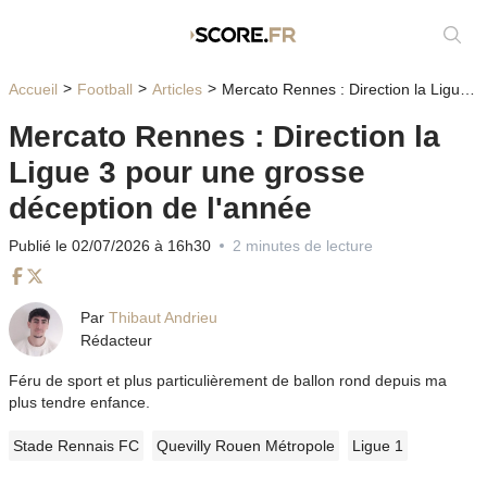
Affic
Accueil
Football
Articles
Mercato Rennes : Direction la Ligue 3 pour une grosse déception de l'année
Mercato Rennes : Direction la
Ligue 3 pour une grosse
déception de l'année
Publié le 02/07/2026 à 16h30
2 minutes de lecture
Facebook
Twitter
Par
Thibaut Andrieu
Rédacteur
Féru de sport et plus particulièrement de ballon rond depuis ma
plus tendre enfance.
Stade Rennais FC
Quevilly Rouen Métropole
Ligue 1